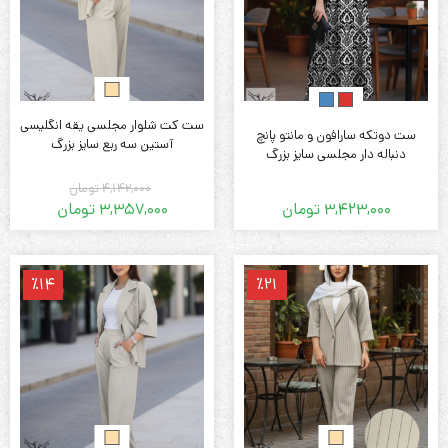
ست کت شلوار مجلسی یقه انگلیسی
ست دوتکه سارافون و مانتو پانچ
آستین سه ربع سایز بزرگ
دنباله دار مجلسی سایز بزرگ
4,142,000
تومان
3,423,000
تومان
3,357,000
تومان
قیمت
قیمت
فعلی:
اصلی:
3,357,000 تومان.
4,142,000 تومان
٪14
٪21
بود.