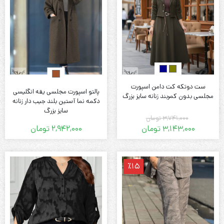
ست دوتکه کت دامن اسپورت
پالتو اسپورت مجلسی یقه انگلیسی
مجلسی بدون کمربند زنانه سایز بزرگ
دکمه نما آستین بلند جیب دار زنانه
سایز بزرگ
3,741,000
تومان
3,143,000
تومان
2,942,000
تومان
قیمت
قیمت
فعلی:
اصلی:
3,143,000 تومان.
3,741,000 تومان
٪15
بود.