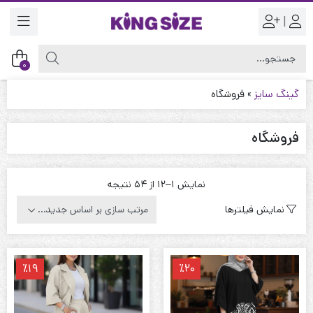
|
0
گینگ سایز
»
فروشگاه
فروشگاه
Sorted
نمایش 1–12 از 54 نتیجه
by
نمایش فیلترها
latest
٪19
٪20