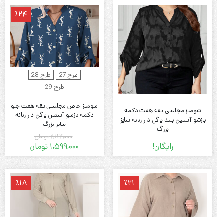
٪24
طرح 27
طرح 28
طرح 29
شومیز خاص مجلسی یقه هفت جلو
شومیز مجلسی یقه هفت دکمه
دکمه بازشو آستین پاگن دار زنانه
بازشو آستین بلند پاگن دار زنانه سایز
سایز بزرگ
بزرگ
2,114,000
تومان
رایگان!
1,599,000
تومان
قیمت
قیمت
فعلی:
اصلی:
1,599,000 تومان.
2,114,000 تومان
٪18
٪21
بود.