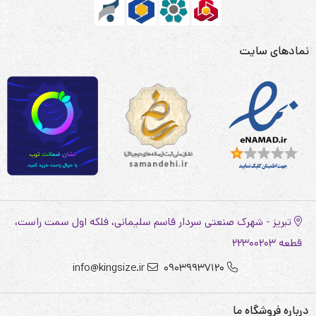
نمادهای سایت
تبریز - شهرک صنعتی سردار قاسم سلیمانی، فلکه اول سمت راست،
قطعه 22300203
info@kingsize.ir
09039937120
درباره فروشگاه ما