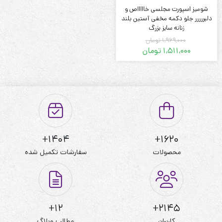
شومیز اسپورت مجلسی خاااااص و
دلبررررر جلو دکمه مخفی آستین بلند
زنانه سایز بزرگ
1,969,000
تومان
1,511,000
تومان
قیمت
قیمت
فعلی:
اصلی:
1,511,000 تومان.
1,969,000 تومان
بود.
1404+
1620+
محصولات
سفارشات تکمیل شده
12+
2145+
کاربران
مطالب وبلاگ