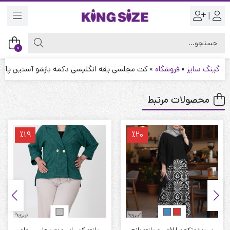
|
0
گینگ سایز
»
فروشگاه
»
کت مجلسی یقه انگلیسی دکمه بازشو آستین پاکتی 
محصولات مرتبط
٪19
٪20