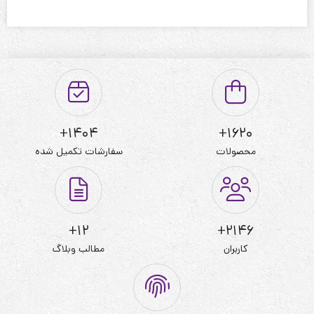
1404+
1620+
محصولات
سفارشات تکمیل شده
12+
2146+
کاربران
مطالب وبلاگ