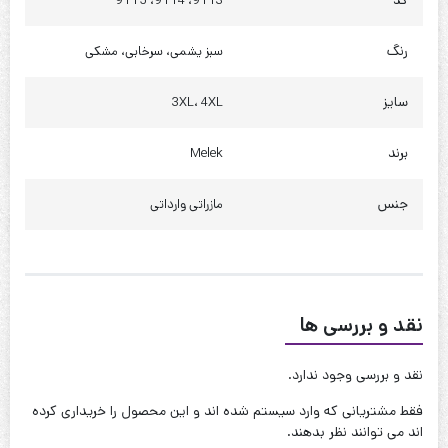
کد
9113، 9114، 9115
دور باسن : 125 تا 135
رنگ
سبز یشمی، سرخابی، مشکی
چارت سایز 4XL
قد : 80 سانت
سایز
3XL، 4XL
قد آستین : 45 سانت
برند
Melek
حلقه آستین : 60 سانت
دور بازو : 42 سانت
جنس
مازراتی وارداتی
دور سینه : 120 تا 130
دور کمر : 125 تا 135
دور باسن : 135 تا 145
نقد و بررسی ها
کیفیت دوخت:عالی
نقد و بررسی وجود ندارد.
قابل شستشو:دارد
فقط مشتریانی که وارد سیستم شده اند و این محصول را خریداری کرده
نحوه شستشو:با آب 40 درجه و بدون استفاده از مایعات سفیدکننده
اند می توانند نظر بدهند.