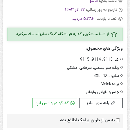
دسته‌بندی:
مانتو
تاریخ به روز رسانی:
22 آذر 1403
تعداد بازدید:
5,384 بازدید
از شما متشکریم که به فروشگاه کینگ سایز اعتماد میکنید
ویژگی های محصول:
کد:
9113، 9114، 9115
رنگ:
سبز یشمی، سرخابی، مشکی
سایز:
3XL، 4XL
برند:
Melek
جنس:
مازراتی وارداتی
راهنمای سایز
گفتگو در واتس آپ
به من از طریق پیامک اطلاع بده