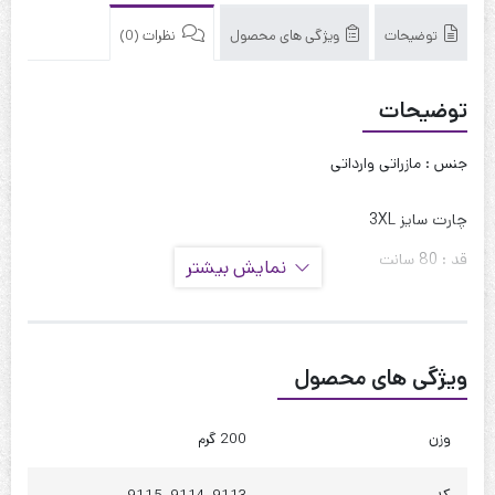
توضیحات
ویژگی های محصول
نظرات (0)
توضیحات
جنس : مازراتی وارداتی
چارت سایز 3XL
قد : 80 سانت
نمایش بیشتر
قد آستین : 45 سانت
حلقه آستین : 55 سانت
ویژگی های محصول
دور بازو : 40 سانت
دور سینه : 110 تا 120
وزن
200 گرم
دور کمر : 115 تا 125