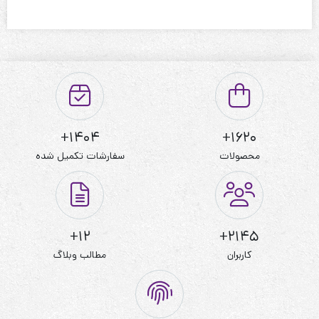
1404+
1620+
محصولات
سفارشات تکمیل شده
12+
2145+
کاربران
مطالب وبلاگ