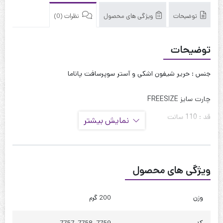
توضیحات
ویژگی های محصول
نظرات (0)
توضیحات
جنس : حریر شیفون اشکی و آستر سوپرسافت پاناما
چارت سایز FREESIZE
قد : 110 سانت
نمایش بیشتر
قد آستین : 60 سانت
حلقه آستین : 60 سانت
ویژگی های محصول
دور بازو : 50 سانت
دور سینه : 120 سانت
وزن
200 گرم
دور کمر : 140 سانت