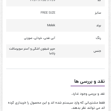
کد
7759، 7758، 7757
دور باسن : 180 سانت
سایز
FREE SIZE
کیفیت دوخت:عالی
قابل شستشو:دارد
برند
Melek
نحوه شستشو:با آب 40 درجه و بدون استفاده از مایعات سفیدکننده
رنگ
آبی نفتی، خردلی، صورتی
حریر شیفون اشکی و آستر سوپرسافت
جنس
پاناما
نقد و بررسی ها
نقد و بررسی وجود ندارد.
فقط مشتریانی که وارد سیستم شده اند و این محصول را خریداری کرده
اند می توانند نظر بدهند.