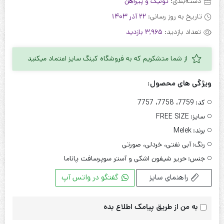
دسته‌بندی:
تونیک و پیراهن
تاریخ به روز رسانی:
22 آذر 1403
تعداد بازدید:
3,965 بازدید
از شما متشکریم که به فروشگاه کینگ سایز اعتماد میکنید
ویژگی های محصول:
کد:
7759، 7758، 7757
سایز:
FREE SIZE
برند:
Melek
رنگ:
آبی نفتی، خردلی، صورتی
جنس:
حریر شیفون اشکی و آستر سوپرسافت پاناما
راهنمای سایز
گفتگو در واتس آپ
به من از طریق پیامک اطلاع بده