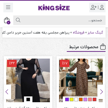
|
0
گینگ سایز
»
فروشگاه
»
پیراهن مجلسی یقه هفت آستین حریر دامن کلوش 
محصولات مرتبط
٪22
٪17