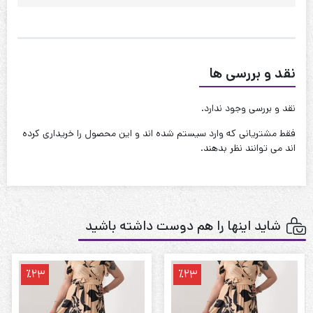
دور باسن : 160 تا 165
کیفیت دوخت:عالی
قابل شستشو:دارد
نقد و بررسی ها
نحوه شستشو:با آب 40 درجه و بدون استفاده از مایعات سفیدکننده
نقد و بررسی وجود ندارد.
فقط مشتریانی که وارد سیستم شده اند و این محصول را خریداری کرده
اند می توانند نظر بدهند.
شاید اینها را هم دوست داشته باشید
٪23
٪23