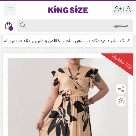
|
0
گینگ سایز
»
فروشگاه
»
پیراهن ساحلی خاااص و دلبررررر یقه ضربدری آستین 
2
3
ت
خ
ف
ی
٪
ف