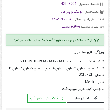
شناسه محصول:
3904-4XL
دسته‌بندی:
تونیک و پیراهن
تاریخ به روز رسانی:
15 مرداد 1405
تعداد بازدید:
3,479 بازدید
از شما متشکریم که به فروشگاه کینگ سایز اعتماد میکنید
ویژگی های محصول:
کد:
3904، 3905، 3906، 3907، 3908، 3909، 3910، 3911
رنگ:
طرح 1، طرح 2، طرح 3، طرح 4، طرح 5، طرح 6، طرح 7، طرح 8
سایز:
3XL، 4XL
برند:
Melek
جنس:
کرپ حریر سوپرسافت
راهنمای سایز
گفتگو در واتس آپ