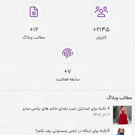
12+
2145+
کاربران
مطالب وبلاگ
7+
سابقه فعالیت
مطالب وبلاگ
4 نکته برای استایل شب یلدای خانم های پلاس سایز
7 آذر 1402
4نکته برای اینکه در لباس زمستونی پف نکنم؟