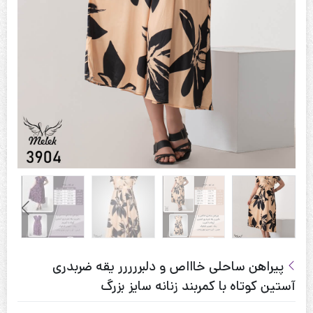
پیراهن ساحلی خاااص و دلبررررر یقه ضربدری
آستین کوتاه با کمربند زنانه سایز بزرگ