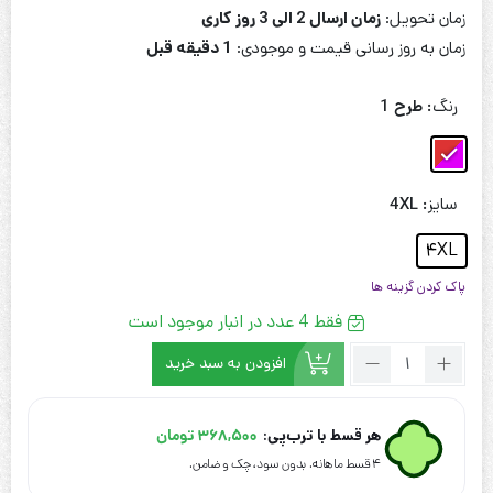
زمان تحویل:
زمان ارسال 2 الی 3 روز کاری
1,921,000 تومان
1,474,000 تومان.
زمان به روز رسانی قیمت و موجودی:
1 دقیقه قبل
بود.
رنگ
: طرح 1
سایز
: 4XL
4XL
پاک کردن گزینه ها
فقط 4 عدد در انبار موجود است
تعداد:
افزودن به سبد خرید
پیراهن
ساحلی
خاااص
هر قسط با ترب‌پی:
368,500
تومان
و
۴ قسط ماهانه. بدون سود، چک و ضامن.
دلبررررر