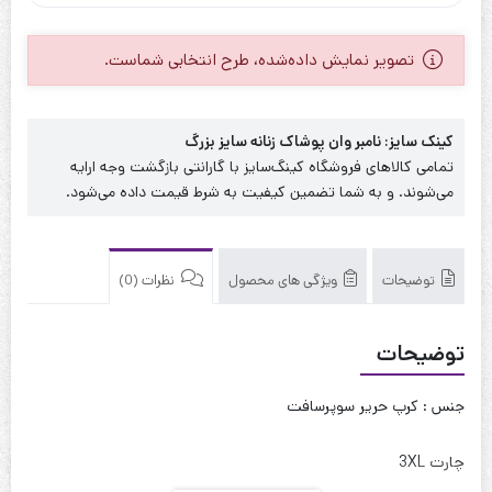
یقه
ضربدری
آستین
تصویر نمایش داده‌شده، طرح انتخابی شماست.
کوتاه
با
کمربند
کینک سایز: نامبر وان پوشاک زنانه سایز بزرگ
زنانه
تمامی کالاهای فروشگاه کینگ‌سایز با گارانتی بازگشت وجه ارایه
سایز
می‌شوند. و به شما تضمین کیفیت به شرط قیمت داده می‌شود.
بزرگ
توضیحات
ویژگی های محصول
نظرات (0)
توضیحات
جنس : کرپ حریر سوپرسافت
چارت 3XL