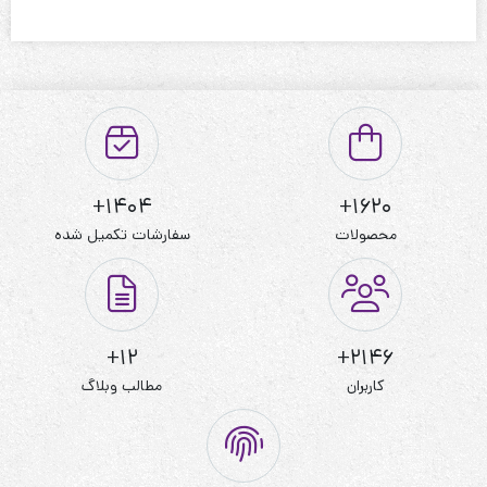
1404+
1620+
محصولات
سفارشات تکمیل شده
12+
2146+
کاربران
مطالب وبلاگ