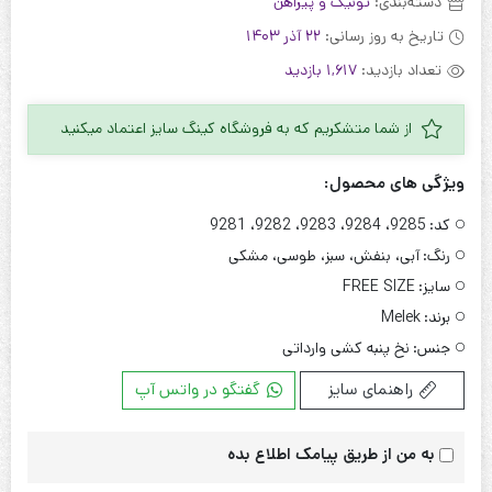
دسته‌بندی:
تونیک و پیراهن
تاریخ به روز رسانی:
22 آذر 1403
تعداد بازدید:
1,617 بازدید
از شما متشکریم که به فروشگاه کینگ سایز اعتماد میکنید
ویژگی های محصول:
کد:
9285، 9284، 9283، 9282، 9281
رنگ:
آبی، بنفش، سبز، طوسی، مشکی
سایز:
FREE SIZE
برند:
Melek
جنس:
نخ پنبه کشی وارداتی
راهنمای سایز
گفتگو در واتس آپ
به من از طریق پیامک اطلاع بده