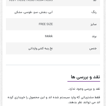
کد
9285، 9284، 9283، 9282، 9281
دور باسن : 140 تا 150
رنگ
آبی، بنفش، سبز، طوسی، مشکی
کیفیت دوخت:عالی
قابل شستشو:دارد
سایز
FREE SIZE
نحوه شستشو:با آب 40 درجه و بدون استفاده از مایعات سفیدکننده
برند
Melek
جنس
نخ پنبه کشی وارداتی
نقد و بررسی ها
نقد و بررسی وجود ندارد.
فقط مشتریانی که وارد سیستم شده اند و این محصول را خریداری کرده
اند می توانند نظر بدهند.