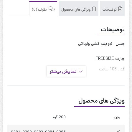
توضیحات
ویژگی های محصول
نظرات (0)
توضیحات
جنس : نخ پنبه کشی وارداتی
چارت FREESIZE
قد : 105 سانت
نمایش بیشتر
قد آستین : 15 سانت
حلقه آستین : 60 سانت
ویژگی های محصول
دور بازو : 45 سانت
دور سینه : 120 تا 130
وزن
200 گرم
دور کمر : 130 تا 140