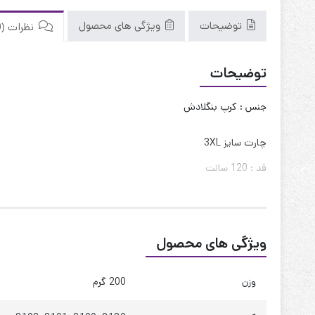
توضیحات
ویژگی های محصول
نظرات (0)
توضیحات
جنس : کرپ بنگلادش
چارت سایز 3XL
قد : 120 سانت
قد آستین : 25 سانت
حلقه آستین : 55 سانت
ویژگی های محصول
دور بازو : 42 سانت
دور سینه : 115 تا 125
وزن
200 گرم
دور کمر : 135 تا 145