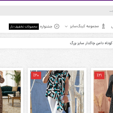
مجموعه کینگ‌سایز
جشنواره
محصولات تخفیف دار
اه دامن چاکدار سایز بزرگ
ویژه!
٪20
٪21