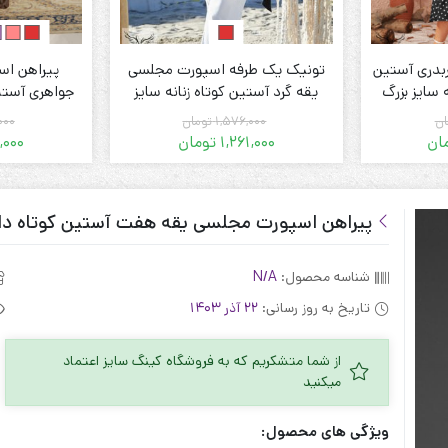
بدری آستین
تونیک یک طرفه اسپورت مجلسی
پیراهن اس
ه سایز بزرگ
یقه گرد آستین کوتاه زنانه سایز
جواهری آستین
بزرگ
ان
1,576,000
تومان
000
ان
1,261,000
تومان
,000
قیمت
قیمت
فعلی:
اصلی:
 تومان.
2,246,000 تومان
1,261,000 تومان.
1,576,000 تومان
بود.
پیراهن اسپورت مجلسی یقه هفت آستین کوتاه دام
شناسه محصول:
N/A
تاریخ به روز رسانی:
22 آذر 1403
از شما متشکریم که به فروشگاه کینگ سایز اعتماد
میکنید
ویژگی های محصول: