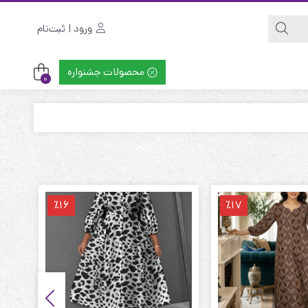
ورود | ثبت‌نام
محصولات جشنواره
0
٪16
٪17