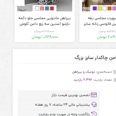
پورت مجلسی یقه
پیراهن مانتویی مجلسی جلو دکمه
پ
 فانوسی زنانه سایز
بازشو آستین سه ربع دامن کلوش
ضرب
بزرگ
زنانه سایز بزرگ
2,496,
تومان
2,169,000
تومان
2,061
تومان
1,828,000
تومان
قیمت
قیمت
قیمت
قیمت
فعلی:
اصلی:
فعلی:
اصلی:
2,061,000 تومان.
2,496,000 تومان
1,828,000 تومان.
2,169,000 تومان
بود.
ن چاکدار سایز بزرگ
بود.
دسته‌بندی:
تونیک و پیراهن
تعداد بازدید:
2,492 بازدید
تضمین بهترین قیمت بازار
پشتیبانی عالی ۲۴ ساعته، ۷ روز هفته
بازگشت وجه در صورت عدم رضایت