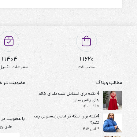
1404+
1620+
محصولات
سفارشات تکمیل
مطالب وبلاگ
عضویت در خبر
4 نکته برای استایل شب یلدای خانم
های پلاس سایز
7 آذر 1402
4نکته برای اینکه در لباس زمستونی پف
با عضویت در خ
نکنم؟
های ویژ
9 آبان 1402