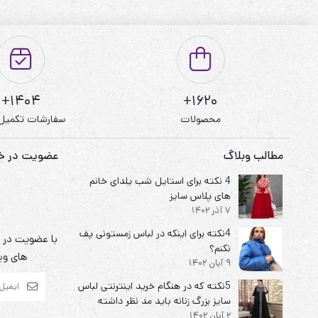
1404+
1620+
محصولات
سفارشات تکمیل
مطالب وبلاگ
عضویت در خبر
4 نکته برای استایل شب یلدای خانم
های پلاس سایز
7 آذر 1402
4نکته برای اینکه در لباس زمستونی پف
با عضویت در خ
نکنم؟
های ویژ
9 آبان 1402
5نکته که در هنگام خرید اینترنتی لباس
سایز بزرگ زنانه باید مد نظر داشته
2 آبان 1402
باشیم