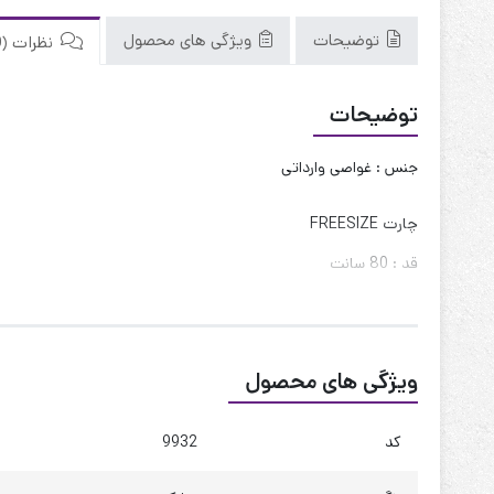
توضیحات
ویژگی های محصول
نظرات (0)
توضیحات
جنس : غواصی وارداتی
چارت FREESIZE
قد : 80 سانت
حلقه آستین : 60 سانت
دور سینه : 115 تا 125
ویژگی های محصول
دور کمر : 120 تا 130
دور باسن : 130 تا 140
کد
9932
کیفیت دوخت:عالی