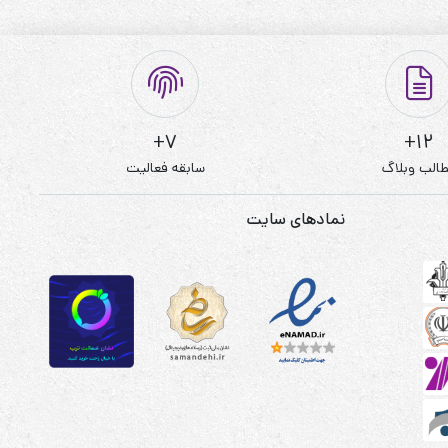
7+
12+
الب وبلاگ
سابقه فعالیت
نمادهای سایت