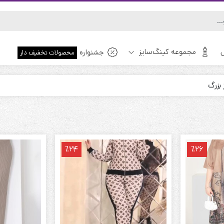
مجموعه کینگ‌سایز
جشنواره
محصولات تخفیف دار
بزرگ
ویژه!
٪24
٪26