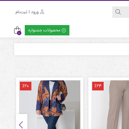
ورود | ثبت‌نام
محصولات جشنواره
0
٪20
٪24