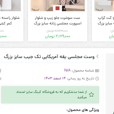
 کت کراپ
ست سوشرت جلو زیپ و شلوار
شلوار راسته 
سایز بزرگ
اسپورت مجلسی زنانه سایز بزرگ
کمر کشی 
ان
2,863,000
تومان
000
ان
2,169,000
تومان
,000
قیمت
قیمت
فعلی:
اصلی:
 تومان.
2,038,000 تومان
2,169,000 تومان.
2,863,000 تومان
بود.
وست مجلسی یقه آمریکایی تک جیب سایز بزرگ
شناسه محصول:
N/A
تاریخ به روز رسانی:
14 اسفند 1403
از شما متشکریم که به فروشگاه کینگ سایز اعتماد
میکنید
ویژگی های محصول: