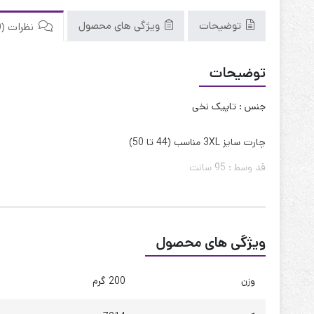
توضیحات
ویژگی های محصول
نظرات (0)
توضیحات
جنس : تاپیک نخی
چارت سایز 3XL مناسب (44 تا 50)
قد وسط : 95 سانت
قد کنار : 85 سانت
قد آستین : 60 سانت
ویژگی های محصول
حلقه آستین : 52 سانت
دور بازو : 40 سانت
وزن
200 گرم
دور سینه : 115 سانت