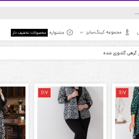
مجموعه کینگ‌سایز
جشنواره
محصولات تخفیف دار
 گرهی گلدوزی شده
ویژه!
٪17
٪17