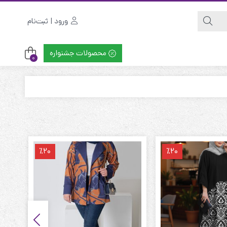
ورود | ثبت‌نام
محصولات جشنواره
0
٪20
٪20