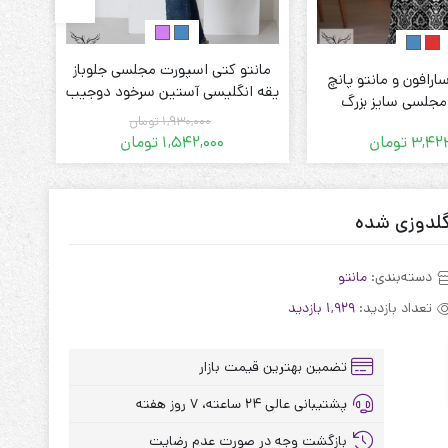
مانتو کتی اسپورت مجلسی جلوباز
مان
رافون و مانتو پانچ
یقه انگلیسی آستین سرخود دوجیب
یقه
 مجلسی سایز بزرگ
زنانه سایز بزرگ
1,930,000
تومان
3,423
تومان
1,542,000
تومان
قیمت
قیمت
فعلی:
اصلی:
1,542,000 تومان.
1,930,000 تومان
گلدوزی شده
بود.
دسته‌بندی:
مانتو
تعداد بازدید:
1,929 بازدید
تضمین بهترین قیمت بازار
پشتیبانی عالی ۲۴ ساعته، ۷ روز هفته
بازگشت وجه در صورت عدم رضایت