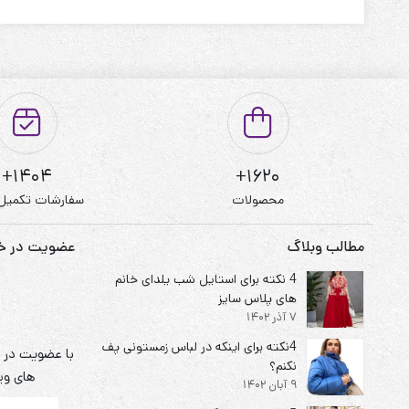
قابل شستشو:دارد
نحوه شستشو:با آب 40 درجه و بدون استفاده از مایعات سفیدکننده
1404+
1620+
محصولات
سفارشات تکمیل
مطالب وبلاگ
عضویت در خبر
4 نکته برای استایل شب یلدای خانم
های پلاس سایز
7 آذر 1402
4نکته برای اینکه در لباس زمستونی پف
با عضویت در خ
نکنم؟
های ویژ
9 آبان 1402