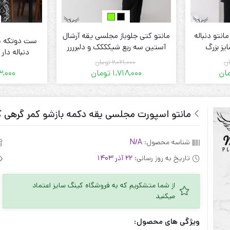
نتو دنباله
مانتو کتی جلوباز مجلسی یقه آرشال
ست دوتکه سا
یز بزرگ
آستین سه ربع شیکککک و دلبرررر
دنباله دار
زنانه سایز بزرگ
ان
2,061,000
تومان
ان
1,718,000
تومان
,000
قیمت
قیمت
فعلی:
اصلی:
 تومان.
1,992,000 تومان
1,718,000 تومان.
2,061,000 تومان
بود.
مانتو اسپورت مجلسی یقه دکمه بازشو کمر گرهی 
شناسه محصول:
N/A
تاریخ به روز رسانی:
22 آذر 1403
از شما متشکریم که به فروشگاه کینگ سایز اعتماد
میکنید
ویژگی های محصول: