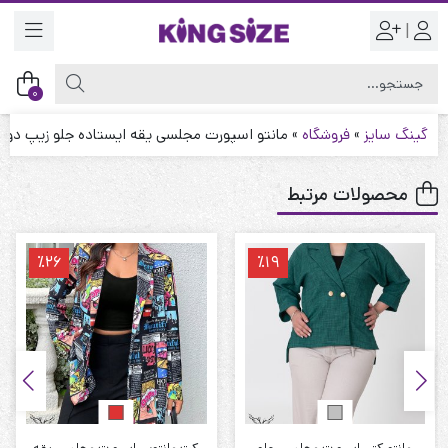
|
0
گینگ سایز
»
فروشگاه
»
مانتو اسپورت مجلسی یقه ایستاده جلو زیپ دوج
محصولات مرتبط
٪26
٪19