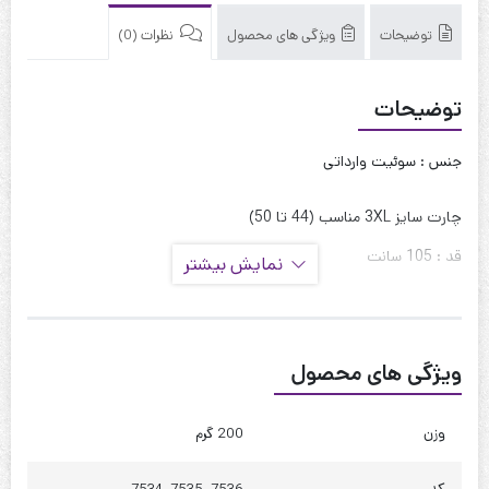
توضیحات
ویژگی های محصول
نظرات (0)
توضیحات
جنس : سوئیت وارداتی
چارت سایز 3XL مناسب (44 تا 50)
قد : 105 سانت
نمایش بیشتر
قد آستین : 60 سانت
حلقه آستین : 60 سانت
ویژگی های محصول
دور بازو : 50 سانت
دور سینه : 115 تا 120
وزن
200 گرم
دور کمر : 120 تا 125