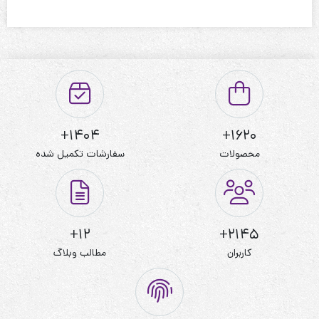
1404+
1620+
محصولات
سفارشات تکمیل شده
12+
2145+
کاربران
مطالب وبلاگ