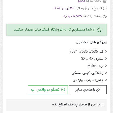
دسته‌بندی:
مانتو
تاریخ به روز رسانی:
20 بهمن 1403
تعداد بازدید:
8,565 بازدید
از شما متشکریم که به فروشگاه کینگ سایز اعتماد میکنید
ویژگی های محصول:
کد:
7536، 7535، 7534
سایز:
3XL، 4XL
برند:
Melek
رنگ:
آبی، کرمی، مشکی
جنس:
سوئیت وارداتی
راهنمای سایز
گفتگو در واتس آپ
به من از طریق پیامک اطلاع بده