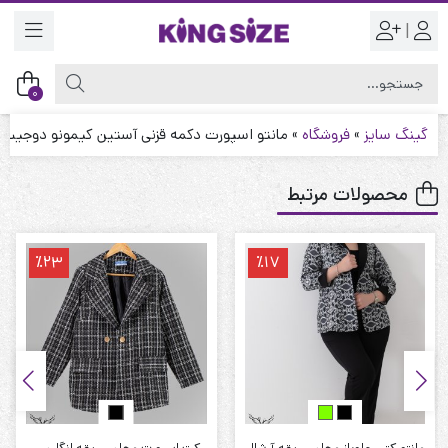
|
0
گینگ سایز
»
فروشگاه
»
مانتو اسپورت دکمه قزنی آستین کیمونو دوجیب ب
محصولات مرتبط
٪23
٪17