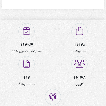
1404+
1620+
محصولات
سفارشات تکمیل شده
12+
2148+
کاربران
مطالب وبلاگ