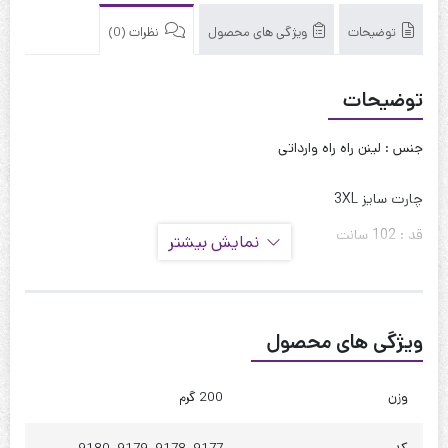
توضیحات
ویژگی های محصول
نظرات (0)
توضیحات
جنس : لینن راه راه وارداتی
چارت سایز 3XL
قد : 102 سانت
نمایش بیشتر
قد آستین : 50 سانت
حلقه آستین : 60 سانت
ویژگی های محصول
دور بازو : 45 سانت
دور سینه : 115 سانت
وزن
200 گرم
دور کمر : 120 سانت