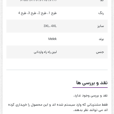
کد
9177، 9178، 9179، 9180
دور باسن : 125 سانت
رنگ
طرح 1، طرح 2، طرح 3، طرح 4
چارت سایز 4XL
قد : 102 سانت
سایز
3XL، 4XL
قد آستین : 50 سانت
برند
Melek
حلقه آستین : 62 سانت
دور بازو : 48 سانت
جنس
لینن راه راه وارداتی
دور سینه : 120 سانت
دور کمر : 125 سانت
دور باسن : 130 سانت
نقد و بررسی ها
کیفیت دوخت:عالی
نقد و بررسی وجود ندارد.
قابل شستشو:دارد
فقط مشتریانی که وارد سیستم شده اند و این محصول را خریداری کرده
نحوه شستشو:با آب 40 درجه و بدون استفاده از مایعات سفیدکننده
اند می توانند نظر بدهند.