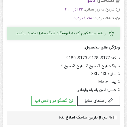
دسته‌بندی:
مانتو
تاریخ به روز رسانی:
22 آذر 1403
تعداد بازدید:
1,710 بازدید
از شما متشکریم که به فروشگاه کینگ سایز اعتماد میکنید
ویژگی های محصول:
کد:
9177، 9178، 9179، 9180
رنگ:
طرح 1، طرح 2، طرح 3، طرح 4
سایز:
3XL، 4XL
برند:
Melek
جنس:
لینن راه راه وارداتی
راهنمای سایز
گفتگو در واتس آپ
به من از طریق پیامک اطلاع بده