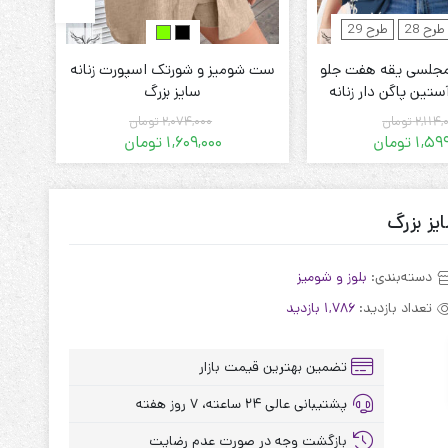
طرح 28
طرح 29
جلسی یقه هفت جلو
ست شومیز و شورتک اسپورت زنانه
شو
ستین پاگن دار زنانه
سایز بزرگ
باز
ایز بزرگ
2,114,
تومان
2,074,000
تومان
1,59
تومان
1,609,000
تومان
قیمت
قیمت
قیمت
قیمت
فعلی:
اصلی:
فعلی:
اصلی:
1,599,000 تومان.
2,114,000 تومان
1,609,000 تومان.
2,074,000 تومان
بود.
یز بزرگ
بود.
دسته‌بندی:
بلوز و شومیز
تعداد بازدید:
1,786 بازدید
تضمین بهترین قیمت بازار
پشتیبانی عالی ۲۴ ساعته، ۷ روز هفته
بازگشت وجه در صورت عدم رضایت