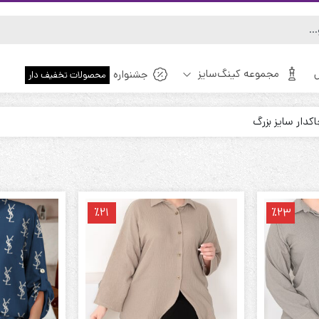
مجموعه کینگ‌سایز
جشنواره
محصولات تخفیف دار
دار سایز بزرگ
ویژه!
٪21
٪23