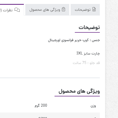
توضیحات
ویژگی های محصول
نظرات (0)
توضیحات
جنس : کرپ حریر فرانسوی اورجینال
چارت سایز 3XL
قد جلو : 75 سانت
قد پشت : 85 سانت
قد آستین : 60 سانت
ویژگی های محصول
حلقه آستین : 55 سانت
دور بازو : 42 سانت
وزن
200 گرم
دور سینه : 110 تا 115