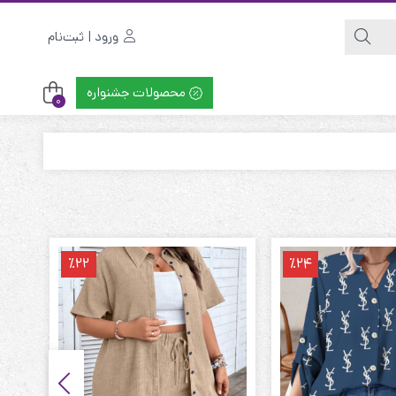
ورود | ثبت‌نام
محصولات جشنواره
0
٪22
٪24