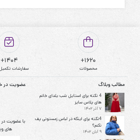
قابل شستشو:دارد
نحوه شستشو:با آب 40 درجه و بدون استفاده از مایعات سفیدکننده
1404+
1620+
محصولات
سفارشات تکمیل
مطالب وبلاگ
عضویت در خبر
4 نکته برای استایل شب یلدای خانم
های پلاس سایز
7 آذر 1402
4نکته برای اینکه در لباس زمستونی پف
با عضویت در خ
نکنم؟
های ویژ
9 آبان 1402