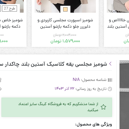
طرح 27
خاااااص و
شومیز اسپورت مجلسی کاربردی و
شومیز خاص م
 آستین بلند
دلبرررر جلو دکمه بازشو آستین
دکمه بازشو آ
رگ
سرخود زنانه سایز بزرگ
س
ان
2,004,000
تومان
000
ان
1,579,000
تومان
9,000
قیمت
قیمت
فعلی:
اصلی:
 تومان.
1,969,000 تومان
1,579,000 تومان.
2,004,000 تومان
بود.
شومیز مجلسی یقه کلاسیک آستین بلند چاکدار سا
شناسه محصول:
N/A
تاریخ به روز رسانی:
22 آذر 1403
از شما متشکریم که به فروشگاه کینگ سایز اعتماد
میکنید
ویژگی های محصول: