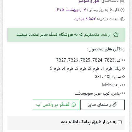
دسته‌بندی:
بلوز و شومیز
تاریخ به روز رسانی:
7 اردیبهشت 1405
تعداد بازدید:
2,552 بازدید
از شما متشکریم که به فروشگاه کینگ سایز اعتماد میکنید
ویژگی های محصول:
کد:
7823، 7824، 7825، 7826، 7827
رنگ:
طرح 1، طرح 2، طرح 3، طرح 4، طرح 5
سایز:
3XL، 4XL
برند:
Melek
جنس:
کرپ حریر سوپرسافت
راهنمای سایز
گفتگو در واتس آپ
به من از طریق پیامک اطلاع بده