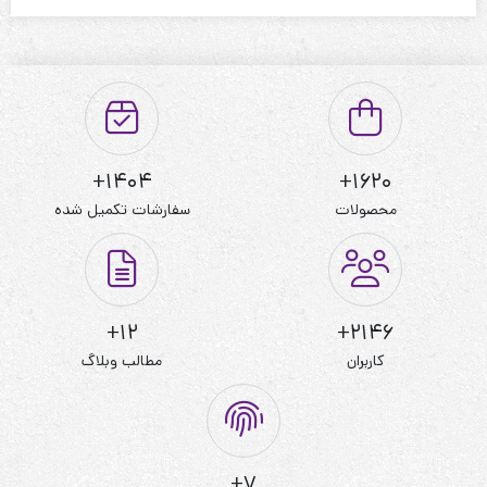
نحوه شستشو:با آب 40 درجه و بدون استفاده از مایعات سفیدکننده
1404+
1620+
محصولات
سفارشات تکمیل شده
12+
2146+
کاربران
مطالب وبلاگ
7+