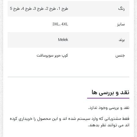
رنگ
طرح 1، طرح 2، طرح 3، طرح 4، طرح 5
دور باسن : 120 تا 125
سایز
3XL، 4XL
چارت 4XL
قد : 70 سانت
برند
Melek
قد آستین : 60 سانت
جنس
کرپ حریر سوپرسافت
حلقه آستین : 60 سانت
دور بازو : 45 سانت
دور سینه : 120 تا 125
نقد و بررسی ها
دور کمر : 125 تا 130
دور باسن : 130 تا 135
نقد و بررسی وجود ندارد.
کیفیت دوخت:عالی
فقط مشتریانی که وارد سیستم شده اند و این محصول را خریداری کرده
اند می توانند نظر بدهند.
قابل شستشو:دارد