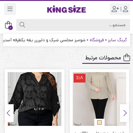
|
0
گینگ سایز
»
فروشگاه
»
شومیز مجلسی شیک و دلبرررر یقه یکطرفه آستین ب
محصولات مرتبط
٪18