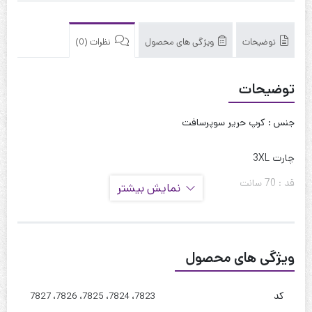
توضیحات
ویژگی های محصول
نظرات (0)
توضیحات
جنس : کرپ حریر سوپرسافت
چارت 3XL
قد : 70 سانت
نمایش بیشتر
قد آستین : 60 سانت
حلقه آستین : 55 سانت
ویژگی های محصول
دور بازو : 42 سانت
دور سینه : 110 تا 115
کد
7823، 7824، 7825، 7826، 7827
دور کمر : 115 تا 120