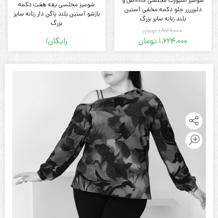
شومیز اسپورت مجلسی خاااااص و
شومیز مجلسی یقه هفت دکمه
دلبررررر جلو دکمه مخفی آستین
بازشو آستین بلند پاگن دار زنانه سایز
بلند زنانه سایز بزرگ
بزرگ
1,979,000
تومان
1,624,000
تومان
رایگان!
قیمت
قیمت
فعلی:
اصلی:
1,624,000 تومان.
1,979,000 تومان
بود.