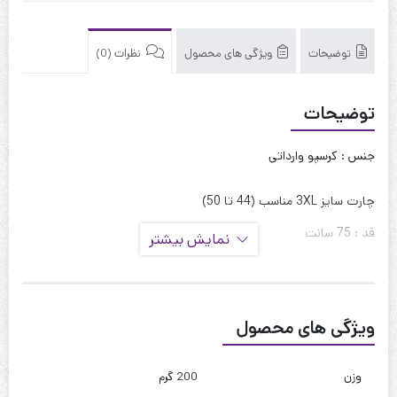
توضیحات
ویژگی های محصول
نظرات (0)
توضیحات
جنس : کرسپو وارداتی
چارت سایز 3XL مناسب (44 تا 50)
قد : 75 سانت
نمایش بیشتر
قد آستین : 55 سانت
حلقه آستین : 52 سانت
ویژگی های محصول
ذور بازو : 42 سانت
دور سینه : 115 سانت
وزن
200 گرم
دور کمر : 115 سانت