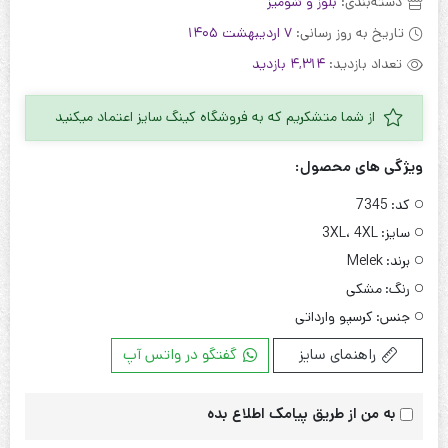
دسته‌بندی:
بلوز و شومیز
تاریخ به روز رسانی:
7 اردیبهشت 1405
تعداد بازدید:
4,314 بازدید
از شما متشکریم که به فروشگاه کینگ سایز اعتماد میکنید
ویژگی های محصول:
کد:
7345
سایز:
3XL، 4XL
برند:
Melek
رنگ:
مشکی
جنس:
کرسپو وارداتی
راهنمای سایز
گفتگو در واتس آپ
به من از طریق پیامک اطلاع بده