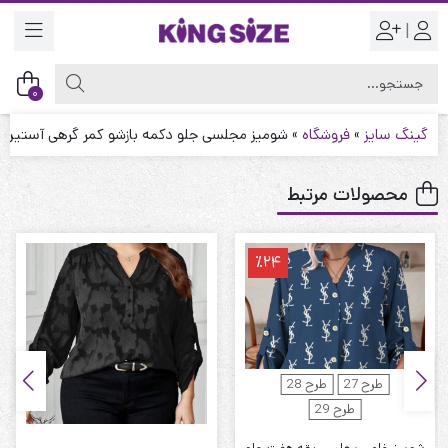
|
0
گینگ سایز
»
فروشگاه
»
شومیز مجلسی جلو دکمه بازشو کمر گرهی آستین 
محصولات مرتبط
٪24
طرح 27
طرح 28
طرح 29