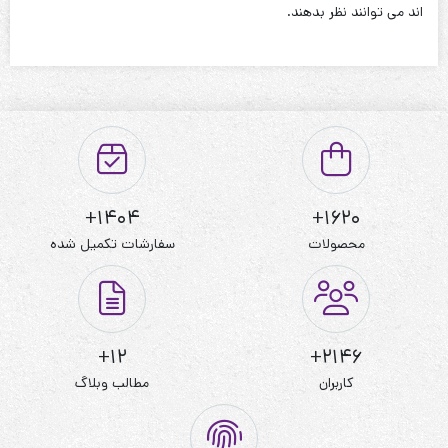
نحوه شستشو:با آب 40 درجه و بدون استفاده از مایعات سفیدکننده
اند می توانند نظر بدهند.
1404+
1620+
محصولات
سفارشات تکمیل شده
12+
2146+
کاربران
مطالب وبلاگ