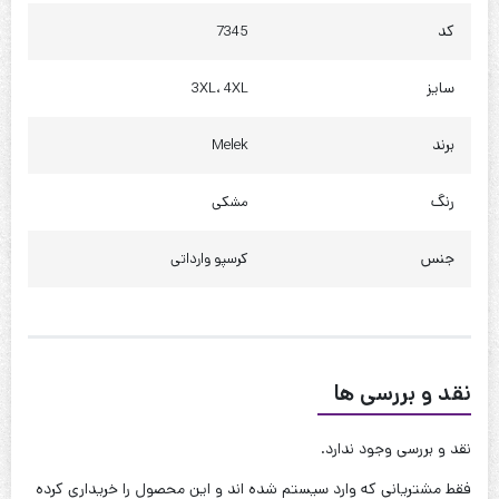
کد
7345
دور باسن : 118 سانت
سایز
3XL، 4XL
چارت سایز 4XL مناسب (52 تا 60)
قد : 75 سانت
برند
Melek
قد آستین : 55 سانت
رنگ
مشکی
حلقه آستین : 55 سانت
ذور بازو : 45 سانت
جنس
کرسپو وارداتی
دور سینه : 125 سانت
دور کمر : 125 سانت
دور باسن : 128 سانت
نقد و بررسی ها
کیفیت دوخت:عالی
نقد و بررسی وجود ندارد.
قابل شستشو:دارد
فقط مشتریانی که وارد سیستم شده اند و این محصول را خریداری کرده