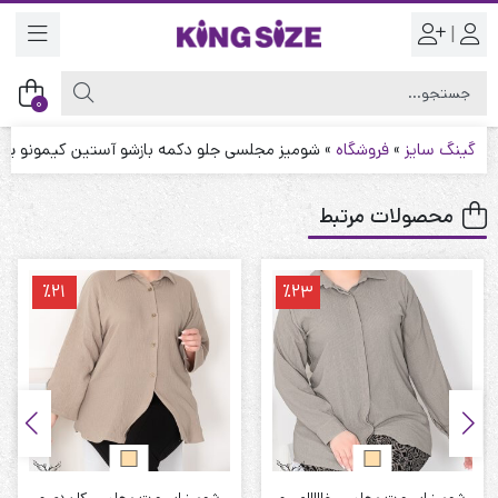
|
0
گینگ سایز
»
فروشگاه
»
شومیز مجلسی جلو دکمه بازشو آستین کیمونو پاک
محصولات مرتبط
٪21
٪23