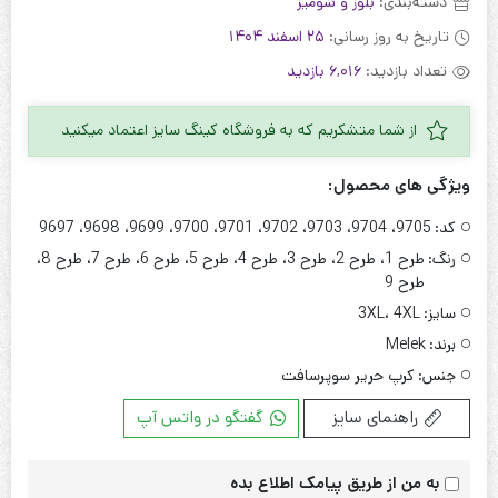
دسته‌بندی:
بلوز و شومیز
تاریخ به روز رسانی:
25 اسفند 1404
تعداد بازدید:
6,016 بازدید
از شما متشکریم که به فروشگاه کینگ سایز اعتماد میکنید
ویژگی های محصول:
کد:
9705، 9704، 9703، 9702، 9701، 9700، 9699، 9698، 9697
رنگ:
طرح 1، طرح 2، طرح 3، طرح 4، طرح 5، طرح 6، طرح 7، طرح 8،
طرح 9
سایز:
3XL، 4XL
برند:
Melek
جنس:
کرپ حریر سوپرسافت
راهنمای سایز
گفتگو در واتس آپ
به من از طریق پیامک اطلاع بده