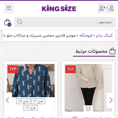
|
0
گینگ سایز
»
فروشگاه
»
شومیز فانتزی مجلسی شیییک و جذااااب جلو دکمه 
محصولات مرتبط
٪24
٪18
طرح 27
طرح 28
طرح 29