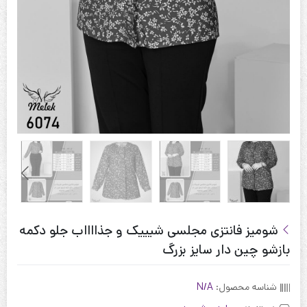
شومیز فانتزی مجلسی شیییک و جذااااب جلو دکمه
بازشو چین دار سایز بزرگ
شناسه محصول:
N/A