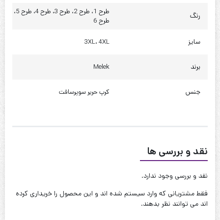
طرح 1، طرح 2، طرح 3، طرح 4، طرح 5،
دور باسن : 115 تا 120
رنگ
طرح 6
چارت 4XL
سایز
3XL، 4XL
قد : 75 سانت
برند
Melek
قد آستین : 60 سانت
جنس
کرپ حریر سوپرسافت
حلقه آستین : 60 سانت
دور بازو : 45 سانت
دور سینه : 115 تا 120
دور کمر : 120 تا 125
نقد و بررسی ها
دور باسن : 125 تا 130
نقد و بررسی وجود ندارد.
کیفیت دوخت:عالی
فقط مشتریانی که وارد سیستم شده اند و این محصول را خریداری کرده
اند می توانند نظر بدهند.
قابل شستشو:دارد