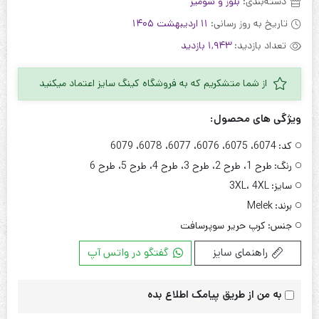
دسته‌بندی:
بلوز و شومیز
تاریخ به روز رسانی:
11 اردیبهشت 1405
تعداد بازدید:
1,943 بازدید
از شما متشکریم که به فروشگاه کینگ سایز اعتماد میکنید
ویژگی های محصول:
کد:
6074، 6075، 6076، 6077، 6078، 6079
رنگ:
طرح 1، طرح 2، طرح 3، طرح 4، طرح 5، طرح 6
سایز:
3XL، 4XL
برند:
Melek
جنس:
کرپ حریر سوپرسافت
راهنمای سایز
گفتگو در واتس آپ
به من از طریق پیامک اطلاع بده