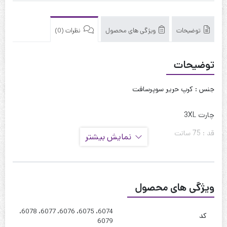
توضیحات
ویژگی های محصول
نظرات (0)
توضیحات
جنس : کرپ حریر سوپرسافت
چارت 3XL
قد : 75 سانت
نمایش بیشتر
قد آستین : 60 سانت
حلقه آستین : 55 سانت
ویژگی های محصول
دور بازو : 42 سانت
دور سینه : 105 تا 110
6074، 6075، 6076، 6077، 6078،
کد
6079
دور کمر : 110 تا 115