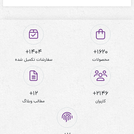
نحوه شستشو:با آب 40 درجه و بدون استفاده از مایعات سفیدکننده
1404+
1620+
محصولات
سفارشات تکمیل شده
12+
2146+
کاربران
مطالب وبلاگ