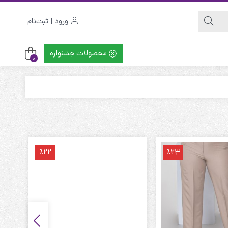
ورود | ثبت‌نام
محصولات جشنواره
0
٪22
٪23