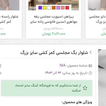
دلبر مجلسی
پیراهن اسپورت مجلسی یقه
شلوار راسته 
ز بزرگ
جواهری آستین فانوسی زنانه سایز
کمر کشی 
بزرگ
ان
2,496,000
تومان
000
ان
2,061,000
تومان
,000
قیمت
قیمت
فعلی:
اصلی:
 تومان.
2,154,000 تومان
2,061,000 تومان.
2,496,000 تومان
بود.
شلوار بگ مجلسی کمر کشی سایز بزرگ
شناسه محصول:
N/A
تاریخ به روز رسانی:
22 آذر 1403
از شما متشکریم که به فروشگاه کینگ سایز اعتماد
میکنید
ویژگی های محصول: