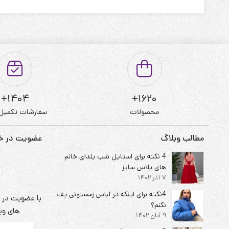
قابل شستشو:دارد
نحوه شستشو:با آب 40 درجه و بدون استفاده از مایعات سفیدکننده
1404+
1620+
محصولات
سفارشات تکمیل
مطالب وبلاگ
عضویت در خبر
4 نکته برای استایل شب یلدای خانم
های پلاس سایز
7 آذر 1402
4نکته برای اینکه در لباس زمستونی پف
با عضویت در خ
نکنم؟
های ویژ
9 آبان 1402