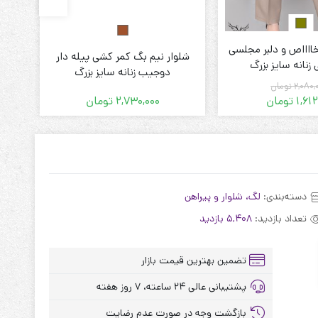
خااااص و دلبر مجلسی
ست و
شلوار نیم بگ کمر کشی پیله دار
زنانه سایز بزرگ
دوجیب زنانه سایز بزرگ
2,080,
تومان
1,612
تومان
2,730,000
تومان
قیمت
قیمت
فعلی:
اصلی:
1,612,000 تومان.
2,080,000 تومان
بود.
دسته‌بندی:
لگ، شلوار و پیراهن
تعداد بازدید:
5,408 بازدید
تضمین بهترین قیمت بازار
پشتیبانی عالی ۲۴ ساعته، ۷ روز هفته
بازگشت وجه در صورت عدم رضایت