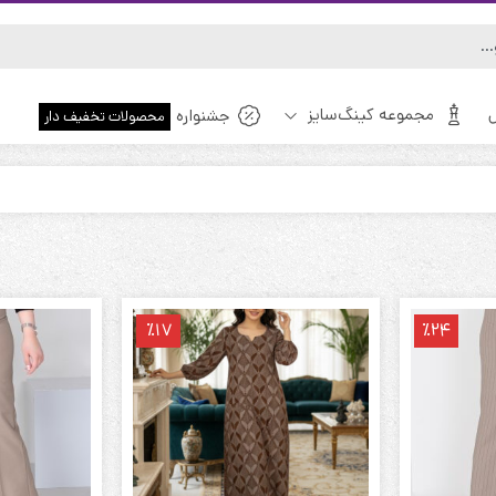
مجموعه کینگ‌سایز
جشنواره
محصولات تخفیف دار
ویژه!
٪17
٪24