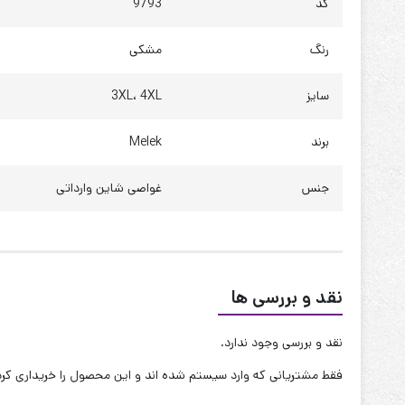
کد
9793
دور کمر : 95 تا 105
دور باسن : 100 تا 110
رنگ
مشکی
چارت 4XL
سایز
3XL، 4XL
قد : 105 سانت
برند
Melek
فاق جلو : 34 سانت
فاق پشت : 40 سانت
جنس
غواصی شاین وارداتی
دور ران : 70 تا 80
دور ساق : 55 تا 65
دور دمپا : 62 سانت
نقد و بررسی ها
دور کمر : 105 تا 115
نقد و بررسی وجود ندارد.
دور باسن : 110 تا 120
فقط مشتریانی که وارد سیستم شده اند و این محصول را خریداری کرده 
کیفیت دوخت:عالی