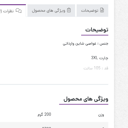
توضیحات
ویژگی های محصول
نظرات (0)
توضیحات
جنس : غواصی شاین وارداتی
چارت 3XL
قد : 105 سانت
فاق جلو : 33 سانت
فاق پشت : 39 سانت
ویژگی های محصول
دور ران : 60 تا 70
دور ساق : 45 تا 55
وزن
200 گرم
دور دمپا : 60 سانت