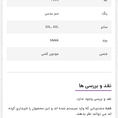
کد
7959
دور ساق : 85 تا 95
رنگ
سبز یشمی
چارت سایز 4XL
قد : 138 سانت
سایز
3XL، 4XL
حلقه آستین : 55 سانت
برند
Melek
دور سینه : 110 تا 120
دور کمر : 130 تا 140
جنس
جودون کشی
دور باسن : 140 تا 150
دور ران : 90 تا 100
دور ساق : 95 تا 105
نقد و بررسی ها
کیفیت دوخت:عالی
نقد و بررسی وجود ندارد.
قابل شستشو:دارد
فقط مشتریانی که وارد سیستم شده اند و این محصول را خریداری کرده
نحوه شستشو:با آب 40 درجه و بدون استفاده از مایعات سفیدکننده
اند می توانند نظر بدهند.