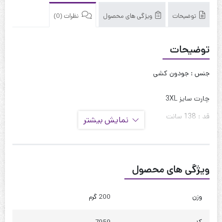
توضیحات
ویژگی های محصول
نظرات (0)
توضیحات
جنس : جودون کشی
چارت سایز 3XL
قد : 138 سانت
نمایش بیشتر
حلقه آستین : 50 سانت
دور سینه : 100 تا 110
ویژگی های محصول
دور کمر : 120 تا 130
دور باسن : 130 تا 140
وزن
200 گرم
دور ران : 80 تا 90