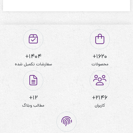
1404+
1620+
محصولات
سفارشات تکمیل شده
12+
2146+
کاربران
مطالب وبلاگ