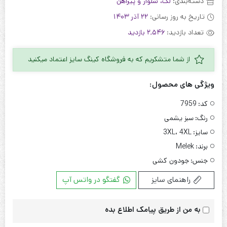
دسته‌بندی:
لگ، شلوار و پیراهن
تاریخ به روز رسانی:
22 آذر 1403
تعداد بازدید:
2,546 بازدید
از شما متشکریم که به فروشگاه کینگ سایز اعتماد میکنید
ویژگی های محصول:
کد:
7959
رنگ:
سبز یشمی
سایز:
3XL، 4XL
برند:
Melek
جنس:
جودون کشی
راهنمای سایز
گفتگو در واتس آپ
به من از طریق پیامک اطلاع بده