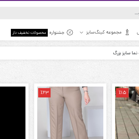
مجموعه کینگ‌سایز
جشنواره
محصولات تخفیف دار
ا سایز بزرگ
ویژه!
٪23
٪15