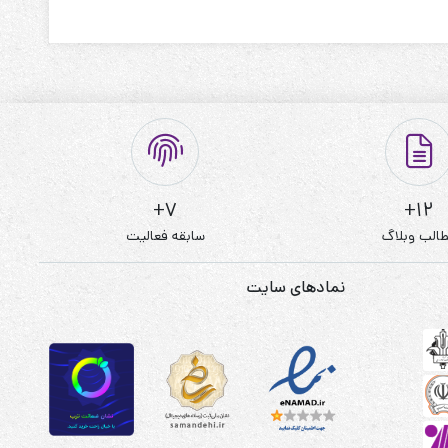
7+
12+
الب وبلاگ
سابقه فعالیت
نمادهای سایت