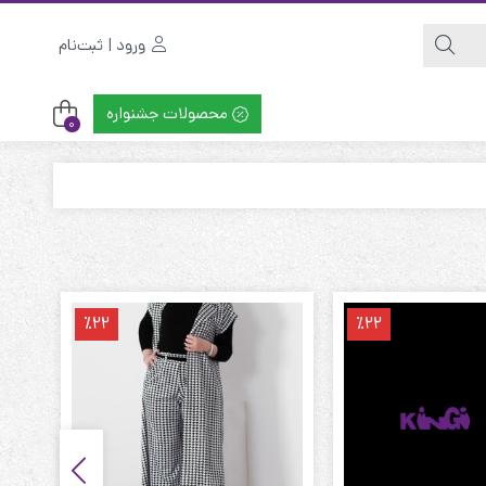
ورود | ثبت‌نام
محصولات جشنواره
0
٪22
٪22