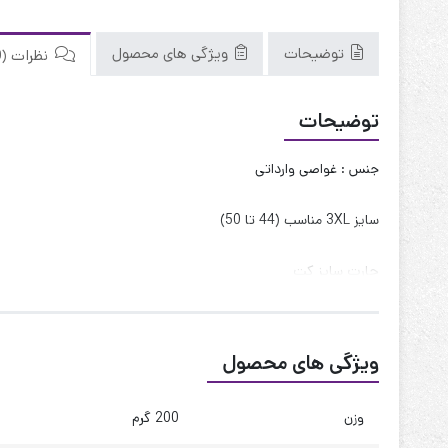
توضیحات
ویژگی های محصول
نظرات (0)
توضیحات
جنس : غواصی وارداتی
سایز 3XL مناسب (44 تا 50)
چارت سایز کت
قد : 75 سانت
قد آستین : 60 سانت
ویژگی های محصول
حلقه آستین : 55 سانت
دور بازو : 42 سانت
وزن
200 گرم