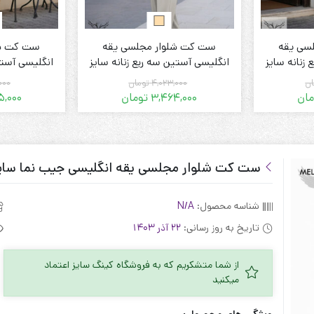
سی یقه
ست کت شلوار مجلسی یقه
ست کت شل
زنانه سایز
انگلیسی آستین سه ربع زنانه سایز
انگلیسی آستی
بزرگ
ان
4,023,000
تومان
000
مان
3,464,000
تومان
5,000
قیمت
قیمت
فعلی:
اصلی:
3 تومان.
4,290,000 تومان
3,464,000 تومان.
4,023,000 تومان
بود.
ست کت شلوار مجلسی یقه انگلیسی جیب نما سایز
شناسه محصول:
N/A
تاریخ به روز رسانی:
22 آذر 1403
از شما متشکریم که به فروشگاه کینگ سایز اعتماد
میکنید