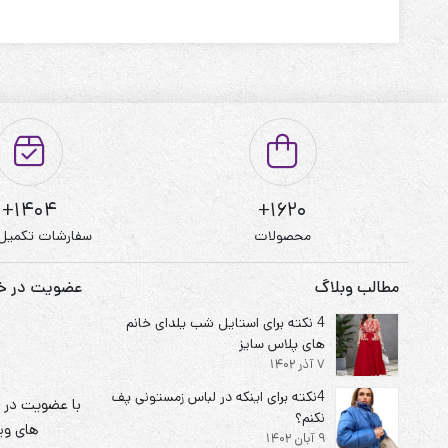
قد : 75 سانت
قد آستین : 60 سانت
حلقه آستین : 55 سانت
دور بازو : 42 سانت
دور سینه : 115 تا 125
1404+
1620+
دور کمر : 120 تا 130
محصولات
سفارشات تکمیل
دور باسن : 125 تا 135
مطالب وبلاگ
عضویت در خبر
چارت سایز شلوار
4 نکته برای استایل شب یلدای خانم
قد : 95 سانت
های پلاس سایز
7 آذر 1402
قد فاق : 35 سانت
4نکته برای اینکه در لباس زمستونی پف
با عضویت در خ
دور ران : 65 تا 70
نکنم؟
های ویژ
9 آبان 1402
دور ساق : 45 تا 50