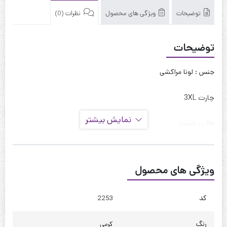
توضیحات
ویژگی های محصول
نظرات (0)
توضیحات
جنس : لونا مراکشی
چارت 3XL
نمایش بیشتر
چارت شومیز
قد : 75 سانت
قد آستین : 30 سانت
ویژگی های محصول
حلقه آستین : 55 سانت
دور بازو : 42 سانت
کد
2253
دور سینه : 110 تا 120
رنگ
کرمی