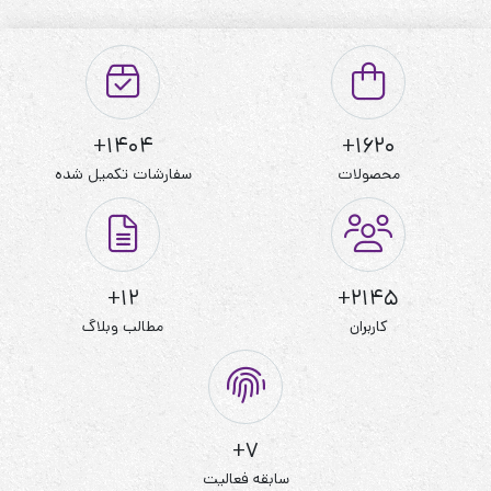
قد : 75 سانت
قد آستین : 30 سانت
حلقه آستین : 60 سانت
دور بازو : 45 سانت
1404+
1620+
دور سینه : 120 تا 130
محصولات
سفارشات تکمیل شده
دور کمر : 125 تا 135
دور باسن : 130 تا 140
12+
2145+
چارت شورتک
کاربران
مطالب وبلاگ
قد : 45 سانت
فاق جلو : 36 سانت
فاق پشت : 38 سانت
7+
دور ران : 75 تا 85
سابقه فعالیت