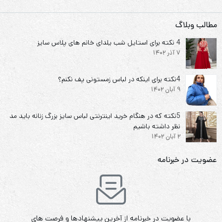
دور کمر : 115 تا 130
دور باسن : 120 تا 130
مطالب وبلاگ
4 نکته برای استایل شب یلدای خانم های پلاس سایز
کیفیت دوخت:عالی
7 آذر 1402
قابل شستشو:دارد
4نکته برای اینکه در لباس زمستونی پف نکنم؟
نحوه شستشو:با آب 40 درجه و بدون استفاده از مایعات سفیدکننده
9 آبان 1402
5نکته که در هنگام خرید اینترنتی لباس سایز بزرگ زنانه باید مد
نظر داشته باشیم
2 آبان 1402
عضویت در خبرنامه
با عضویت در خبرنامه از آخرین پیشنهادها و فرصت های