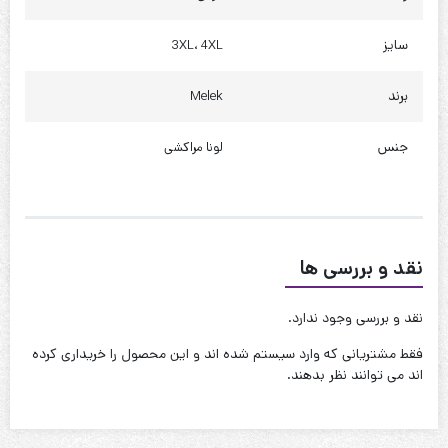
دور کمر : 115 تا 125
سایز
3XL، 4XL
دور باسن : 120 تا 130
برند
Melek
چارت شورتک
قد : 45 سانت
جنس
لونا مراکشی
فاق جلو : 34 سانت
فاق پشت : 36 سانت
دور ران : 65 تا 75
نقد و بررسی ها
دور کمر : 105 تا 120
دور باسن : 110 تا 120
نقد و بررسی وجود ندارد.
فقط مشتریانی که وارد سیستم شده اند و این محصول را خریداری کرده
چارت 4XL
اند می توانند نظر بدهند.
چارت شومیز