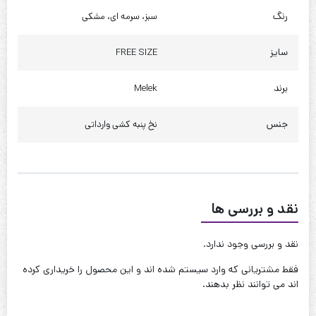
رنگ
سبز، سرمه ای، مشکی
دور باسن : 130 تا 140
سایز
FREE SIZE
چارت شلوار
قد : 85 سانت
برند
Melek
قد فاق جلو : 32 سانت
جنس
نخ پنبه کشی وارداتی
قد فاق پشت : 40 سانت
دور ران : 75 تا 85
دور ساق : 65 تا 75
نقد و بررسی ها
دور دمپا : 52 سانت
دور کمر : 110 تا 130
نقد و بررسی وجود ندارد.
دور باسن : 130 تا 140
فقط مشتریانی که وارد سیستم شده اند و این محصول را خریداری کرده
اند می توانند نظر بدهند.
کیفیت دوخت:عالی