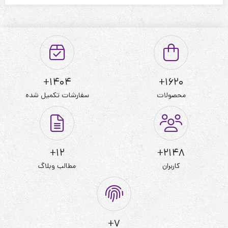
قابل شستشو:دارد
نحوه شستشو:با آب 40 درجه و بدون استفاده از مایعات سفیدکننده
1404+
1620+
محصولات
سفارشات تکمیل شده
12+
2148+
کاربران
مطالب وبلاگ
7+