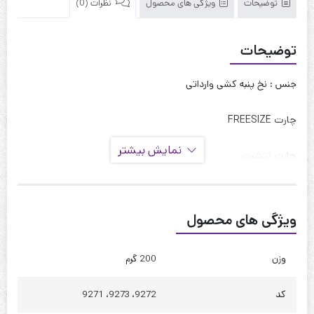
توضیحات
ویژگی های محصول
نظرات (0)
توضیحات
جنس : نخ پنبه کشی وارداتی
چارت FREESIZE
نمایش بیشتر
چارت تیشرت
قد : 72 سانت
قد آستین : 15 سانت
ویژگی های محصول
حلقه آستین : 60 سانت
دور بازو : 45 سانت
وزن
200 گرم
دور سینه : 120 تا 130
کد
9272، 9273، 9271
دور کمر : 120 تا 130