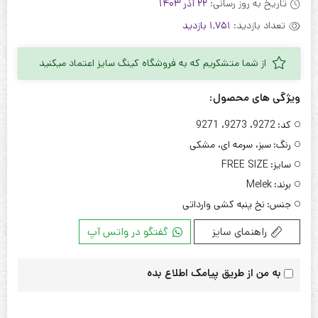
تاریخ به روز رسانی:
22 آذر 1403
تعداد بازدید:
1,751 بازدید
از شما متشکریم که به فروشگاه کینگ سایز اعتماد میکنید
ویژگی های محصول:
کد:
9272، 9273، 9271
رنگ:
سبز، سرمه ای، مشکی
سایز:
FREE SIZE
برند:
Melek
جنس:
نخ پنبه کشی وارداتی
راهنمای سایز
گفتگو در واتس آپ
به من از طریق پیامک اطلاع بده