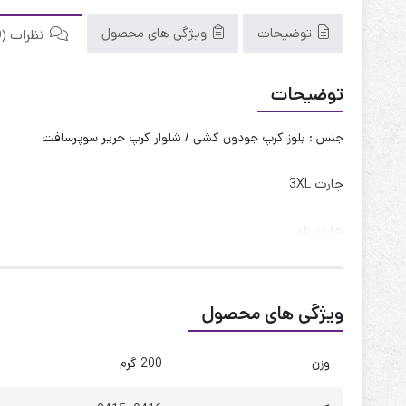
توضیحات
ویژگی های محصول
نظرات (0)
توضیحات
جنس : بلوز کرپ جودون کشی / شلوار کرپ حریر سوپرسافت
چارت 3XL
چارت بلوز
قد : 65 سانت
قد آستین : 60 سانت
ویژگی های محصول
حلقه آستین : 55 سانت
دور بازو : 42 سانت
وزن
200 گرم
دور سینه : 105 تا 115