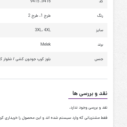
کد
9416، 9415
دور کمر : 110 تا 120
رنگ
طرح 1، طرح 2
دور باسن : 115 تا 125
سایز
3XL، 4XL
چارت شلوار
قد : 100 سانت
برند
Melek
فاق جلو : 36 سانت
جنس
بلوز کرپ جودون کشی / شلوار ک
فاق پشت : 41 سانت
دور ران : 70 تا 75
دور ساق : 65 تا 70
نقد و بررسی ها
دور دمپا : 29 سانت
دور کمر : 100 تا 120
نقد و بررسی وجود ندارد.
دور باسن : 120 تا 125
فقط مشتریانی که وارد سیستم شده اند و این محصول را خریداری کرده 