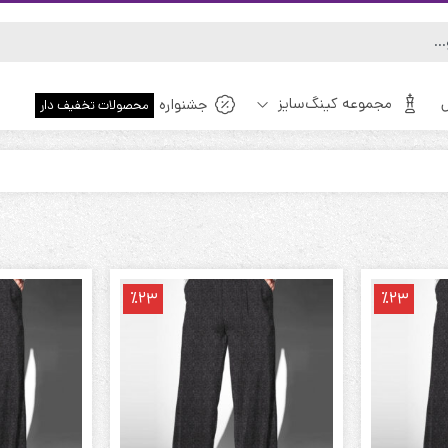
مجموعه کینگ‌سایز
جشنواره
محصولات تخفیف دار
ویژه!
٪23
٪23