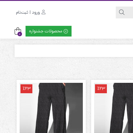
ورود | ثبت‌نام
محصولات جشنواره
0
٪23
٪23