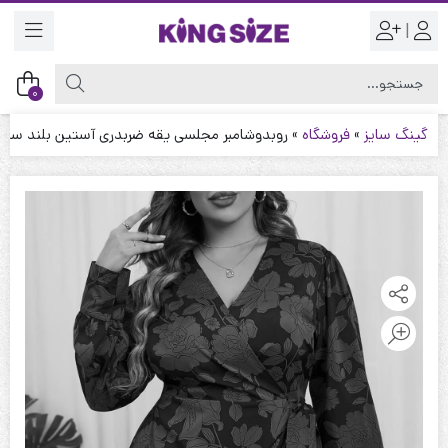
|
0
گینگ سایز
»
فروشگاه
»
روبدوشامبر مجلسی یقه ضربدری آستین بلند سایز