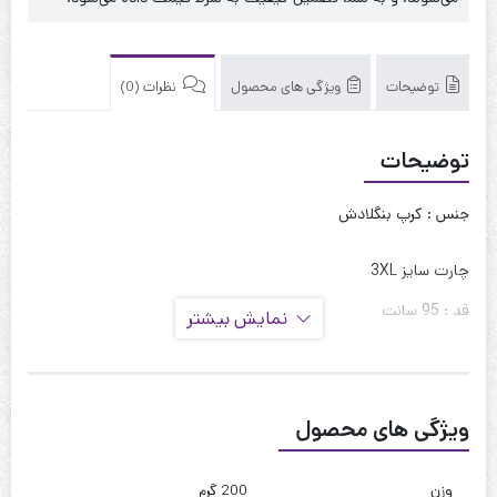
توضیحات
ویژگی های محصول
نظرات (0)
توضیحات
جنس : کرپ بنگلادش
چارت سایز 3XL
قد : 95 سانت
نمایش بیشتر
قد آستین : 60 سانت
حلقه آستین : 55 سانت
ویژگی های محصول
دور بازو : 50 سانت
دور سینه : 110 تا 120
وزن
200 گرم