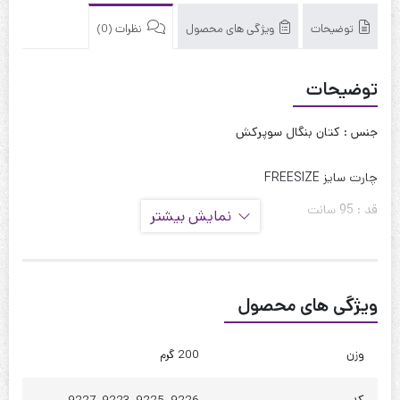
توضیحات
ویژگی های محصول
نظرات (0)
توضیحات
جنس : کتان بنگال سوپرکش
چارت سایز FREESIZE
قد : 95 سانت
نمایش بیشتر
دور کمر : 120 تا 135
دور باسن : 125 تا 130
ویژگی های محصول
کیفیت دوخت:عالی
قابل شستشو:دارد
وزن
200 گرم
نحوه شستشو:با آب 40 درجه و بدون استفاده از مایعات سفیدکننده