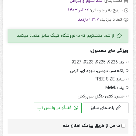
دسته‌بندی:
لگ، شلوار و پیراهن
تاریخ به روز رسانی:
22 آذر 1403
تعداد بازدید:
1,306 بازدید
از شما متشکریم که به فروشگاه کینگ سایز اعتماد میکنید
ویژگی های محصول:
کد:
9226، 9225، 9223، 9227
رنگ:
سبز، طوسی، قهوه ای، کرمی
سایز:
FREE SIZE
برند:
Melek
جنس:
کتان بنگال سوپرکش
راهنمای سایز
گفتگو در واتس آپ
به من از طریق پیامک اطلاع بده