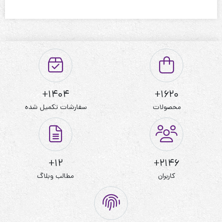
1404+
1620+
محصولات
سفارشات تکمیل شده
12+
2146+
کاربران
مطالب وبلاگ