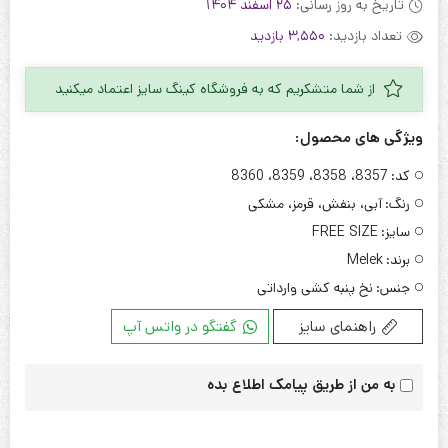
تاریخ به روز رسانی:
25 اسفند 1404
تعداد بازدید:
3,550 بازدید
از شما متشکریم که به فروشگاه کینگ سایز اعتماد میکنید
ویژگی های محصول:
کد:
8357، 8358، 8359، 8360
رنگ:
آبی، بنفش، قرمز، مشکی
سایز:
FREE SIZE
برند:
Melek
جنس:
نخ پنبه کشی وارداتی
راهنمای سایز
گفتگو در واتس آپ
به من از طریق پیامک اطلاع بده