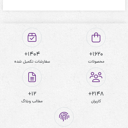
1404+
1620+
محصولات
سفارشات تکمیل شده
12+
2148+
کاربران
مطالب وبلاگ