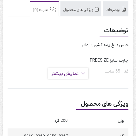
توضیحات
ویژگی های محصول
نظرات (0)
توضیحات
جنس : نخ پنبه کشی وارداتی
چارت سایز FREESIZE
قد : 65 سانت
نمایش بیشتر
قد آستین : 15 سانت
حلقه آستین : 55 سانت
ویژگی های محصول
دور بازو : 45 سانت
دور سینه : 110 تا 120
وزن
200 گرم
دور کمر : 110 تا 120
کد