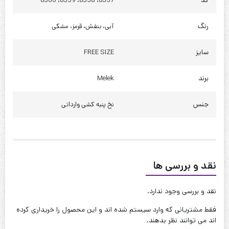
8357، 8358، 8359، 8360
دور باسن : 115 تا 125
رنگ
آبی، بنفش، قرمز، مشکی
کیفیت دوخت:عالی
قابل شستشو:دارد
سایز
FREE SIZE
نحوه شستشو:با آب 40 درجه و بدون استفاده از مایعات سفیدکننده
برند
Melek
جنس
نخ پنبه کشی وارداتی
نقد و بررسی ها
نقد و بررسی وجود ندارد.
فقط مشتریانی که وارد سیستم شده اند و این محصول را خریداری کرده
اند می توانند نظر بدهند.