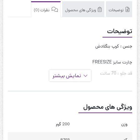
توضیحات
ویژگی های محصول
نظرات (0)
توضیحات
جنس : کرپ بنگلادش
چارت سایز FREESIZE
قد جلو : 70 سانت
نمایش بیشتر
قد پشت : 85 سانت
قد آستین : 45 سانت
ویژگی های محصول
حلقه آستین : 60 سانت
دور بازو : 45 سانت
وزن
200 گرم
دور سینه : 120 تا 125