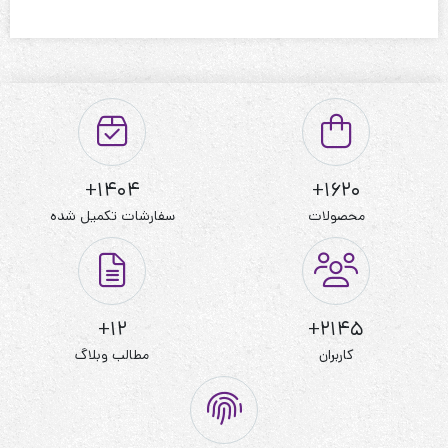
1404+
1620+
محصولات
سفارشات تکمیل شده
12+
2145+
کاربران
مطالب وبلاگ