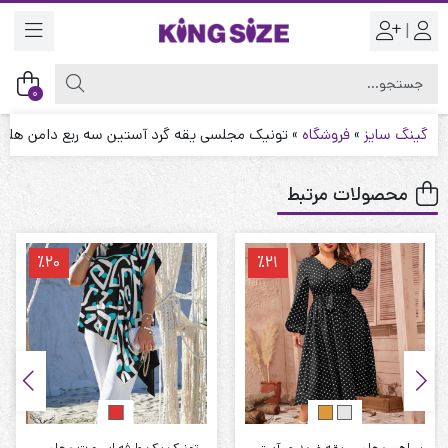
|
0
گینگ سایز
»
فروشگاه
»
تونیک مجلسی یقه گرد آستین سه ربع دامن هلالی
محصولات مرتبط
٪20
٪21