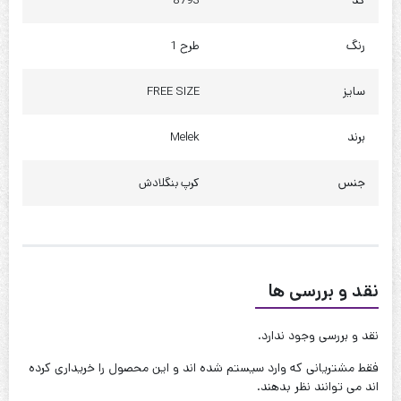
کد
8793
دور کمر : 140 تا 145
دور باسن : 150 تا 155
رنگ
طرح 1
کیفیت دوخت:عالی
سایز
FREE SIZE
قابل شستشو:دارد
برند
Melek
نحوه شستشو:با آب 40 درجه و بدون استفاده از مایعات سفیدکننده
جنس
کرپ بنگلادش
نقد و بررسی ها
نقد و بررسی وجود ندارد.
فقط مشتریانی که وارد سیستم شده اند و این محصول را خریداری کرده
اند می توانند نظر بدهند.