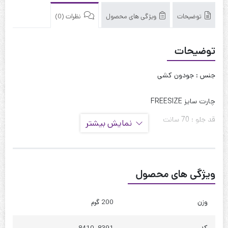
توضیحات
ویژگی های محصول
نظرات (0)
توضیحات
جنس : جودون کشی
چارت سایز FREESIZE
قد جلو : 70 سانت
نمایش بیشتر
قد پشت : 85 سانت
قد آستین : 45 سانت
ویژگی های محصول
حلقه آستین : 60 سانت
دور بازو : 45 سانت
وزن
200 گرم
دور سینه : 120 تا 130