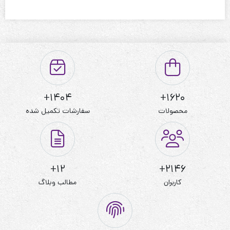
1404+
1620+
محصولات
سفارشات تکمیل شده
12+
2146+
کاربران
مطالب وبلاگ