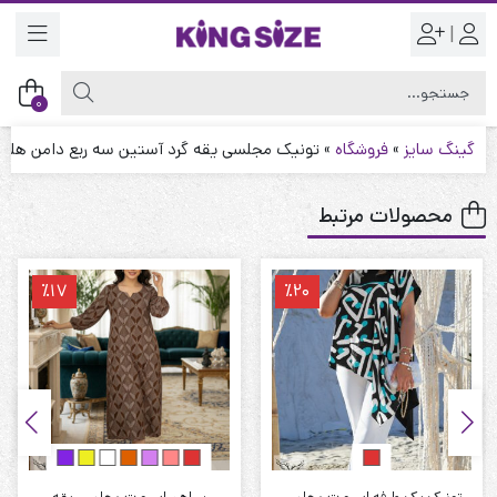
|
0
گینگ سایز
»
فروشگاه
»
تونیک مجلسی یقه گرد آستین سه ربع دامن هلالی
محصولات مرتبط
٪17
٪20