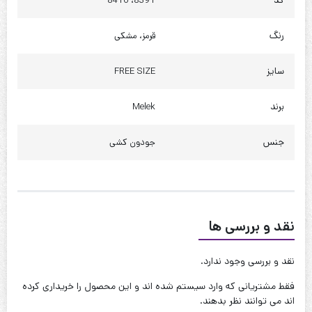
کد
8391، 8410
دور کمر : 140 تا 150
دور باسن : 150 تا 160
رنگ
قرمز، مشکی
کیفیت دوخت:عالی
سایز
FREE SIZE
قابل شستشو:دارد
برند
Melek
نحوه شستشو:با آب 40 درجه و بدون استفاده از مایعات سفیدکننده
جنس
جودون کشی
نقد و بررسی ها
نقد و بررسی وجود ندارد.
فقط مشتریانی که وارد سیستم شده اند و این محصول را خریداری کرده
اند می توانند نظر بدهند.