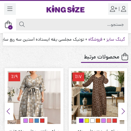
|
0
گینگ سایز
»
فروشگاه
»
تونیک مجلسی یقه ایستاده آستین سه ربع سایز 
محصولات مرتبط
٪19
٪17