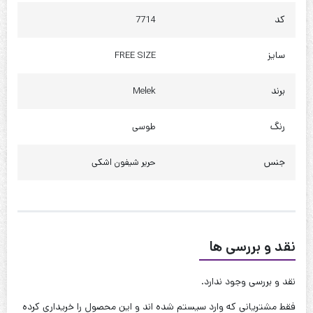
کد
7714
دور کمر : 130 سانت
دور باسن : 150 سانت
سایز
FREE SIZE
کیفیت دوخت:عالی
برند
Melek
قابل شستشو:دارد
رنگ
طوسی
نحوه شستشو:با آب 40 درجه و بدون استفاده از مایعات سفیدکننده
جنس
حریر شیفون اشکی
نقد و بررسی ها
نقد و بررسی وجود ندارد.
فقط مشتریانی که وارد سیستم شده اند و این محصول را خریداری کرده