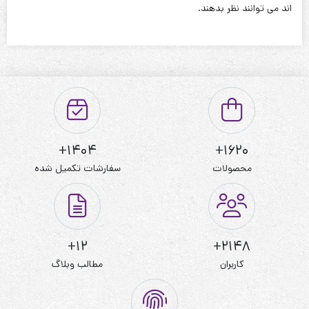
اند می توانند نظر بدهند.
1404+
1620+
محصولات
سفارشات تکمیل شده
12+
2148+
کاربران
مطالب وبلاگ