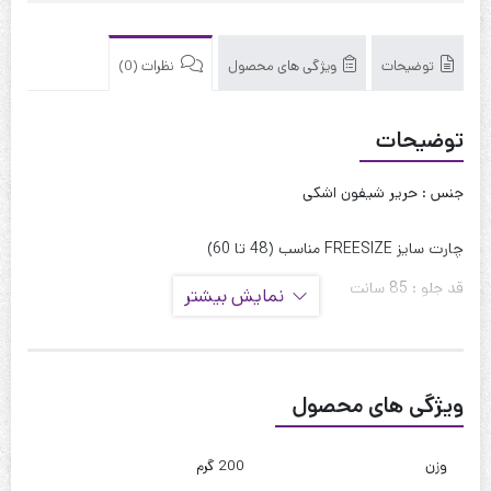
توضیحات
ویژگی های محصول
نظرات (0)
توضیحات
جنس : حریر شیفون اشکی
چارت سایز FREESIZE مناسب (48 تا 60)
قد جلو : 85 سانت
نمایش بیشتر
قد پشت : 95 سانت
قد آستین : 45 سانت
ویژگی های محصول
حلقه آستین : 50 سانت
دور بازو : 45 سانت
وزن
200 گرم
دور سینه : 120 سانت