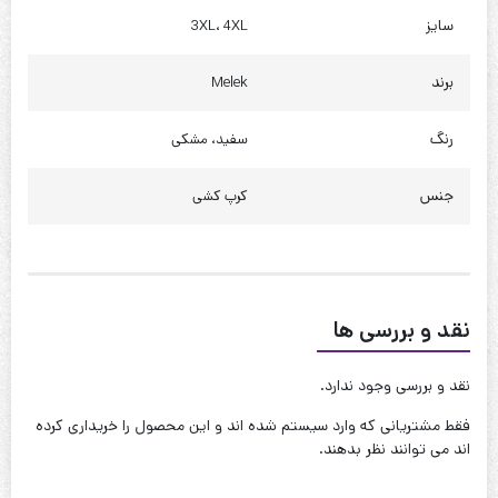
سایز
3XL، 4XL
چارت سایز 4XL مناسب (52 تا 60)
برند
Melek
قد جلو : 85 سانت
قد پشت : 95 سانت
رنگ
سفید، مشکی
قد آستین : 45 سانت
جنس
کرپ کشی
حلقه آستین : 52 سانت
دور بازو : 45 سانت
دور سینه : 120 تا 130
نقد و بررسی ها
دور کمر : 135 تا 145
دور باسن : 155 تا 165
نقد و بررسی وجود ندارد.
فقط مشتریانی که وارد سیستم شده اند و این محصول را خریداری کرده
کیفیت دوخت:عالی
اند می توانند نظر بدهند.
قابل شستشو:دارد