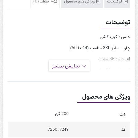
توضیحات
ویژگی های محصول
نظرات (0)
توضیحات
جنس : کرپ کشی
چارت سایز 3XL مناسب (44 تا 50)
قد جلو : 85 سانت
نمایش بیشتر
قد پشت : 95 سانت
قد آستین : 45 سانت
حلقه آستین : 52 سانت
ویژگی های محصول
دور بازو : 45 سانت
وزن
200 گرم
دور سینه : 110 تا 120
دور کمر : 125 تا 135
کد
7249، 7260
دور باسن : 145 تا 155