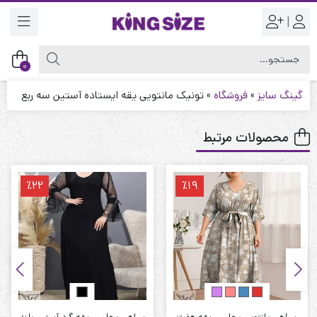
|
0
گینگ سایز
»
فروشگاه
»
تونیک مانتویی یقه ایستاده آستین سه ربع
محصولات مرتبط
٪22
٪19