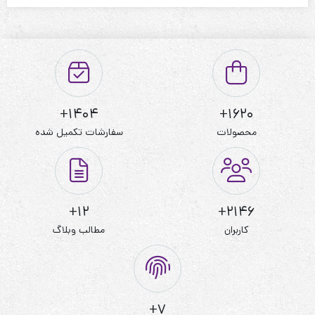
نحوه شستشو:با آب 40 درجه و بدون استفاده از مایعات سفیدکننده
1404+
1620+
محصولات
سفارشات تکمیل شده
12+
2146+
کاربران
مطالب وبلاگ
7+