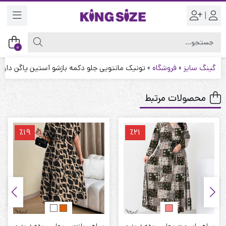
|
0
گینگ سایز
»
فروشگاه
»
تونیک مانتویی جلو دکمه بازشو آستین پاگن دار 
محصولات مرتبط
٪19
٪21