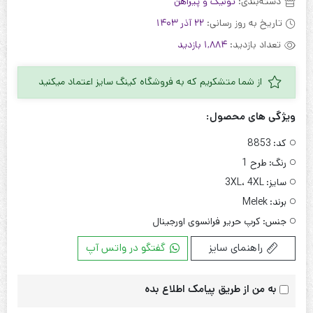
دسته‌بندی:
تونیک و پیراهن
تاریخ به روز رسانی:
22 آذر 1403
تعداد بازدید:
1,884 بازدید
از شما متشکریم که به فروشگاه کینگ سایز اعتماد میکنید
ویژگی های محصول:
کد:
8853
رنگ:
طرح 1
سایز:
3XL، 4XL
برند:
Melek
جنس:
کرپ حریر فرانسوی اورجینال
راهنمای سایز
گفتگو در واتس آپ
به من از طریق پیامک اطلاع بده