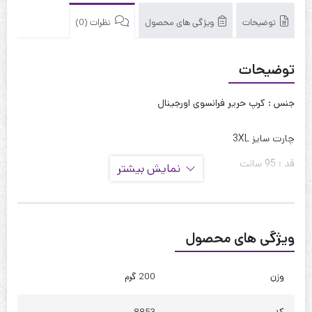
توضیحات
ویژگی های محصول
نظرات (0)
توضیحات
جنس : کرپ حریر فرانسوی اورجینال
چارت سایز 3XL
قد : 95 سانت
نمایش بیشتر
قد آستین : 55 سانت
حلقه آستین : 55 سانت
ویژگی های محصول
دور بازو : 42 سانت
دور سینه : 110 تا 115
وزن
200 گرم
دور کمر : 140 تا 145