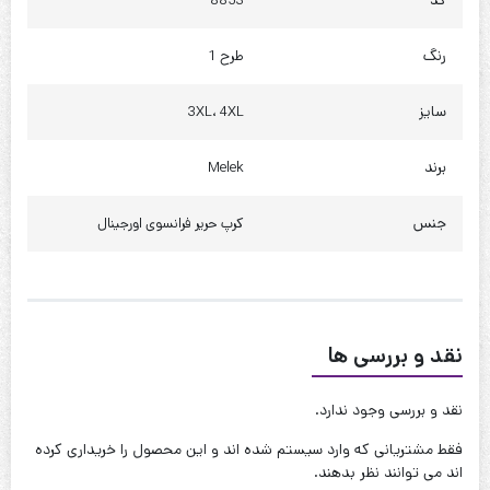
کد
8853
دور باسن : 150 تا 155
رنگ
طرح 1
چارت سایز 4XL
قد : 95 سانت
سایز
3XL، 4XL
قد آستین : 55 سانت
برند
Melek
حلقه آستین : 60 سانت
دور بازو : 45 سانت
جنس
کرپ حریر فرانسوی اورجینال
دور سینه : 120 تا 125
دور کمر : 150 تا 155
دور باسن : 160 تا 165
نقد و بررسی ها
کیفیت دوخت:عالی
نقد و بررسی وجود ندارد.
قابل شستشو:دارد
فقط مشتریانی که وارد سیستم شده اند و این محصول را خریداری کرده
نحوه شستشو:با آب 40 درجه و بدون استفاده از مایعات سفیدکننده
اند می توانند نظر بدهند.