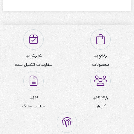
1404+
1620+
محصولات
سفارشات تکمیل شده
12+
2148+
کاربران
مطالب وبلاگ