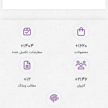
1404+
1620+
محصولات
سفارشات تکمیل شده
12+
2146+
کاربران
مطالب وبلاگ