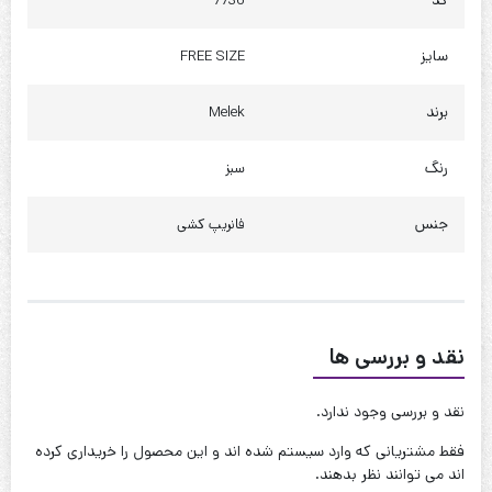
کد
7736
دور کمر : 130 تا 140
دور باسن : 135 تا 145
سایز
FREE SIZE
کیفیت دوخت:عالی
برند
Melek
قابل شستشو:دارد
رنگ
سبز
نحوه شستشو:با آب 40 درجه و بدون استفاده از مایعات سفیدکننده
جنس
فانریپ کشی
نقد و بررسی ها
نقد و بررسی وجود ندارد.
فقط مشتریانی که وارد سیستم شده اند و این محصول را خریداری کرده
اند می توانند نظر بدهند.