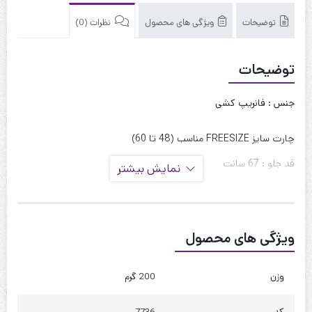
توضیحات
ویژگی های محصول
نظرات (0)
توضیحات
جنس : فانریپ کشی
چارت سایز FREESIZE مناسب (48 تا 60)
قد جلو : 67 سانت
نمایش بیشتر
قد پشت : 75 سانت
قد آستین : 57 سانت
ویژگی های محصول
حلقه آستین : 55 سانت
دور بازو : 45 سانت
وزن
200 گرم
دور سینه : 125 تا 135