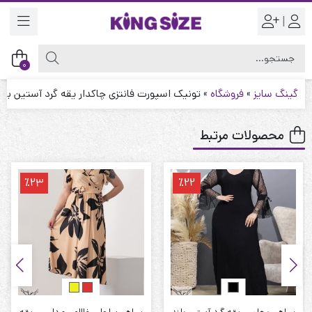
|
0
گینگ سایز
»
فروشگاه
»
تونیک اسپورت فانتزی چاکدار یقه گرد آستین بلند
محصولات مرتبط
٪23
٪22