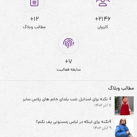
12+
2146+
کاربران
مطالب وبلاگ
7+
سابقه فعالیت
مطالب وبلاگ
4 نکته برای استایل شب یلدای خانم های پلاس سایز
7 آذر 1402
4نکته برای اینکه در لباس زمستونی پف نکنم؟
9 آبان 1402