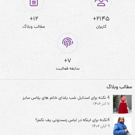
12+
2145+
کاربران
مطالب وبلاگ
7+
سابقه فعالیت
مطالب وبلاگ
4 نکته برای استایل شب یلدای خانم های پلاس سایز
7 آذر 1402
4نکته برای اینکه در لباس زمستونی پف نکنم؟
9 آبان 1402