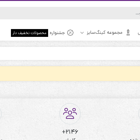
مجموعه کینگ‌سایز
جشنواره
محصولات تخفیف دار
ویژه!
2146+
 شده
کاربران
مط