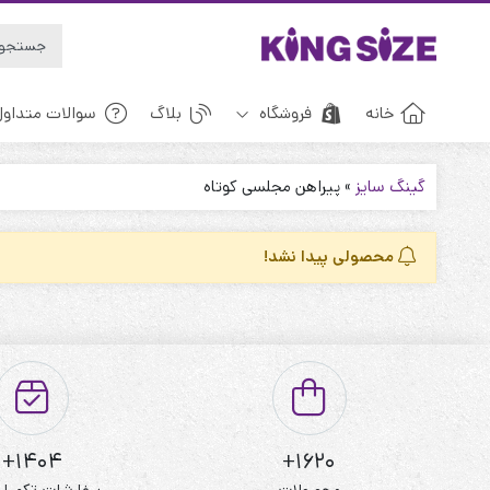
خانه
فروشگاه
بلاگ
سوالات متداول
گینگ سایز
»
پیراهن مجلسی کوتاه
بارانی، پالتو، کاپشن
بچه گانه
محصولی پیدا نشد!
پسرانه
بلوز و شومیز
دخترانه
بلوز، تاپ شلوارک
مردانه
بلوز‌شلوار راحتی
کفش کتونی
تونیک و پیراهن
شال و روسری
لباس خواب
لباس زیر
لگ، شلوار و پیراهن
1404+
1620+
مانتو
محصولات
سفارشات تکمیل