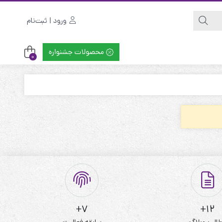
ورود | ثبت‌نام
محصولات جشنواره
0
7+
12+
الب وبلاگ
سابقه فعالیت