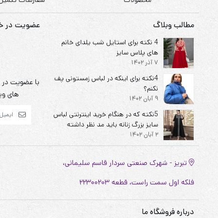
هودی، سوشرت
مطالب وبلاگ
عضویت در خبر
4 نکته برای استایل شب یلدای خانم
های پلاس سایز
7 آذر 1402
4نکته برای اینکه در لباس زمستونی پف
با عضویت در خ
نکنم؟
های ویژ
9 آبان 1402
5نکته که در هنگام خرید اینترنتی لباس
سایز بزرگ زنانه باید مد نظر داشته
2 آبان 1402
باشیم
تبریز - شهرک صنعتی سردار قاسم سلیمانی،
فلکه اول سمت راست، قطعه 22300203
درباره فروشگاه ما