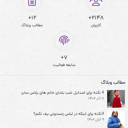
12+
2148+
کاربران
مطالب وبلاگ
7+
سابقه فعالیت
مطالب وبلاگ
4 نکته برای استایل شب یلدای خانم های پلاس سایز
7 آذر 1402
4نکته برای اینکه در لباس زمستونی پف نکنم؟
9 آبان 1402