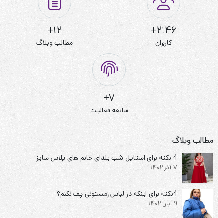
12+
2146+
کاربران
مطالب وبلاگ
7+
سابقه فعالیت
مطالب وبلاگ
4 نکته برای استایل شب یلدای خانم های پلاس سایز
7 آذر 1402
4نکته برای اینکه در لباس زمستونی پف نکنم؟
9 آبان 1402