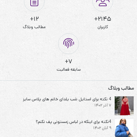
12+
2145+
کاربران
مطالب وبلاگ
7+
سابقه فعالیت
مطالب وبلاگ
4 نکته برای استایل شب یلدای خانم های پلاس سایز
7 آذر 1402
4نکته برای اینکه در لباس زمستونی پف نکنم؟
9 آبان 1402