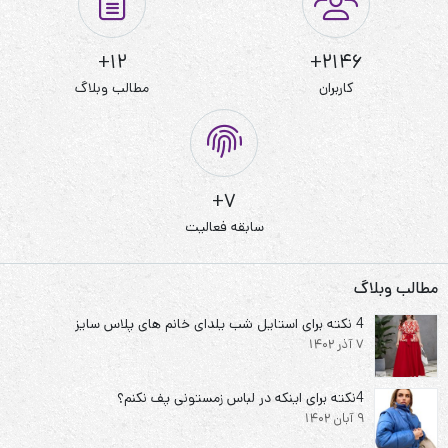
12+
2146+
کاربران
مطالب وبلاگ
7+
سابقه فعالیت
مطالب وبلاگ
4 نکته برای استایل شب یلدای خانم های پلاس سایز
7 آذر 1402
4نکته برای اینکه در لباس زمستونی پف نکنم؟
9 آبان 1402