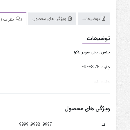
توضیحات
ویژگی های محصول
نظرات (0)
توضیحات
جنس : نخی سوپر لاکرا
چارت FREESIZE
چارت بلوز
قد : 75 سانت
قد آستین : 60 سانت
ویژگی های محصول
حلقه آستین : 55 سانت
دور بازو : 45 سانت
کد
9997، 9998، 9999