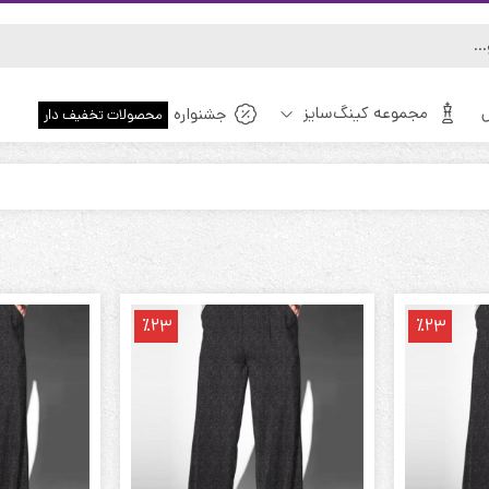
مجموعه کینگ‌سایز
جشنواره
محصولات تخفیف دار
ویژه!
٪23
٪23