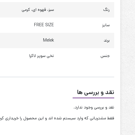
دور سینه : 120 تا 130
رنگ
سبز، قهوه ای، کرمی
دور کمر : 118 تا 128
سایز
FREE SIZE
دور باسن : 120 تا 130
برند
Melek
چارت شلوار
قد : 105 سانت
جنس
نخی سوپر لاکرا
فاق جلو : 34 سانت
فاق پشت : 38 سانت
دور ران : 75 تا 85
نقد و بررسی ها
دور ساق : 60 تا 70
دور دمپا : 52 سانت
نقد و بررسی وجود ندارد.
دور کمر : 120 تا 140
فقط مشتریانی که وارد سیستم شده اند و این محصول را خریداری کرده 
دور باسن : 120 تا 130