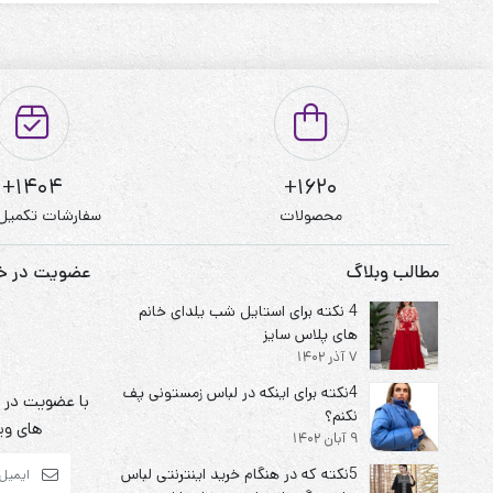
کیفیت دوخت:عالی
قابل شستشو:دارد
نحوه شستشو:با آب 40 درجه و بدون استفاده از مایعات سفیدکننده
1404+
1620+
محصولات
سفارشات تکمیل
مطالب وبلاگ
عضویت در خبر
4 نکته برای استایل شب یلدای خانم
های پلاس سایز
7 آذر 1402
4نکته برای اینکه در لباس زمستونی پف
با عضویت در خ
نکنم؟
های ویژ
9 آبان 1402
5نکته که در هنگام خرید اینترنتی لباس