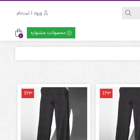
ورود | ثبت‌نام
محصولات جشنواره
0
٪23
٪23